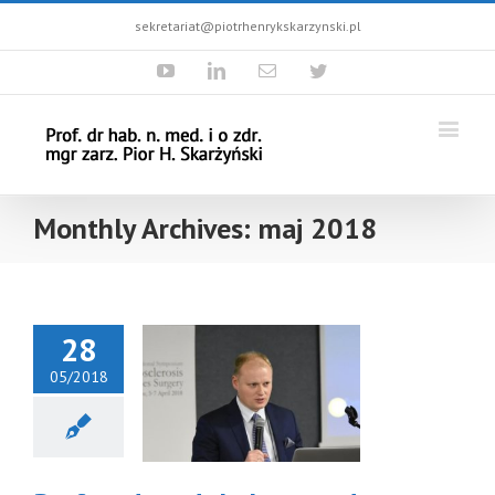
sekretariat@piotrhenrykskarzynski.pl
Youtube
Linkedin
Email
Twitter
Monthly Archives:
maj 2018
28
05/2018
 nadzw. dr hab.
ed. mgr zarz.
otr Henryk
żyński został
członkiem