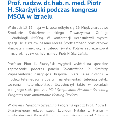
Prof. nadzw. dr. hab. n. med. Piotr
H. Skarżyński podczas kongresu
MSOA w Izraelu
W dniach 13-16 maja w Izraelu odbyło się 16. Międzynarodowe
Spotkanie Śródziemnomorskiego Towarzystwa Otologii
i Audiologii (MSOA). W konferencji uczestniczyli wybitni
specjaliści z krajów basenu Morza Śródziemnego oraz czołowi
klinicyści i naukowcy z całego świata. Polskę reprezentował
m.in. prof. nadzw. dr. hab. n. med. Piotr H. Skarżyński.
Profesor Piotr H. Skarżyński wygłosił wykład na specjalne
zaproszenie podczas panelu
Telemedicine in Otology
.
Zaprezentował osiągnięcia Krajowej Sieci Teleaudiologii –
modelu telemedycyny opartym na elementach telediagnostyki,
leczenia i telerehabilitacji. Uczestniczył także w obradach
okrągłego stołu podczas
Mini Symposium: Newborn Screening
Programs
oraz
Implantable Hearing Devices
.
W dyskusji
Newborn Screening Programs
oprócz Prof. Piotra H.
Skarżyńskiego udział wzięli: Loundon Natalie z Francji –
moderator sesji, Peter Gilbey – przewodniczący obrad, Adelman