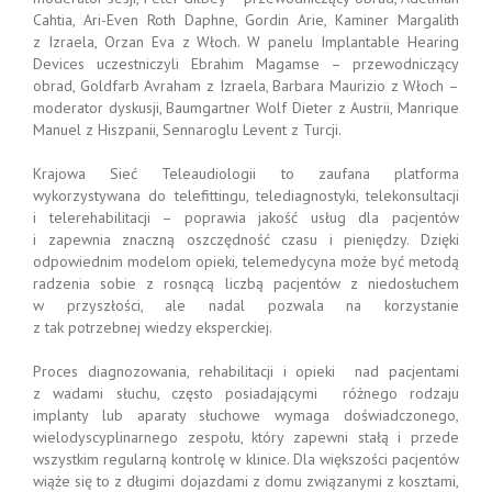
Cahtia, Ari-Even Roth Daphne, Gordin Arie, Kaminer Margalith
z Izraela, Orzan Eva z Włoch. W panelu Implantable Hearing
Devices uczestniczyli Ebrahim Magamse – przewodniczący
obrad, Goldfarb Avraham z Izraela, Barbara Maurizio z Włoch –
moderator dyskusji, Baumgartner Wolf Dieter z Austrii, Manrique
Manuel z Hiszpanii, Sennaroglu Levent z Turcji.
Krajowa Sieć Teleaudiologii to zaufana platforma
wykorzystywana do telefittingu, telediagnostyki, telekonsultacji
i telerehabilitacji – poprawia jakość usług dla pacjentów
i zapewnia znaczną oszczędność czasu i pieniędzy. Dzięki
odpowiednim modelom opieki, telemedycyna może być metodą
radzenia sobie z rosnącą liczbą pacjentów z niedosłuchem
w przyszłości, ale nadal pozwala na korzystanie
z tak potrzebnej wiedzy eksperckiej.
Proces diagnozowania, rehabilitacji i opieki nad pacjentami
z wadami słuchu, często posiadającymi różnego rodzaju
implanty lub aparaty słuchowe wymaga doświadczonego,
wielodyscyplinarnego zespołu, który zapewni stałą i przede
wszystkim regularną kontrolę w klinice. Dla większości pacjentów
wiąże się to z długimi dojazdami z domu związanymi z kosztami,