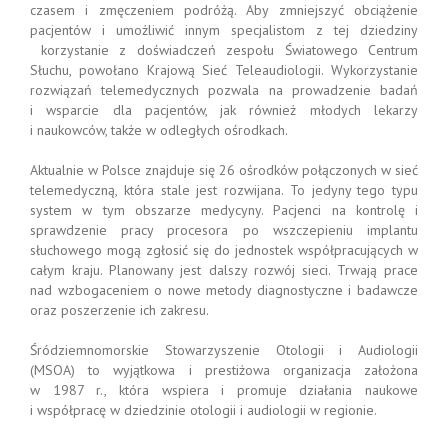
czasem i zmęczeniem podróżą. Aby zmniejszyć obciążenie
pacjentów i umożliwić innym specjalistom z tej dziedziny
korzystanie z doświadczeń zespołu Światowego Centrum
Słuchu, powołano Krajową Sieć Teleaudiologii. Wykorzystanie
rozwiązań telemedycznych pozwala na prowadzenie badań
i wsparcie dla pacjentów, jak również młodych lekarzy
i naukowców, także w odległych ośrodkach.
Aktualnie w Polsce znajduje się 26 ośrodków połączonych w sieć
telemedyczną, która stale jest rozwijana. To jedyny tego typu
system w tym obszarze medycyny. Pacjenci na kontrolę i
sprawdzenie pracy procesora po wszczepieniu implantu
słuchowego mogą zgłosić się do jednostek współpracujących w
całym kraju. Planowany jest dalszy rozwój sieci. Trwają prace
nad wzbogaceniem o nowe metody diagnostyczne i badawcze
oraz poszerzenie ich zakresu.
Śródziemnomorskie Stowarzyszenie Otologii i Audiologii
(MSOA) to wyjątkowa i prestiżowa organizacja założona
w 1987 r., która wspiera i promuje działania naukowe
i współpracę w dziedzinie otologii i audiologii w regionie.