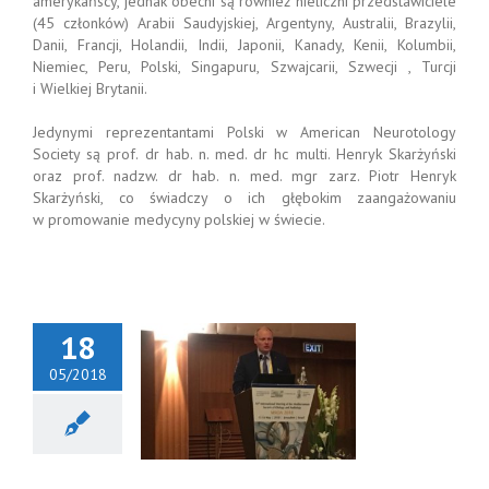
amerykańscy, jednak obecni są również nieliczni przedstawiciele
(45 członków) Arabii Saudyjskiej, Argentyny, Australii, Brazylii,
Danii, Francji, Holandii, Indii, Japonii, Kanady, Kenii, Kolumbii,
Niemiec, Peru, Polski, Singapuru, Szwajcarii, Szwecji , Turcji
i Wielkiej Brytanii.
Jedynymi reprezentantami Polski w American Neurotology
Society są prof. dr hab. n. med. dr hc multi. Henryk Skarżyński
oraz prof. nadzw. dr hab. n. med. mgr zarz. Piotr Henryk
Skarżyński, co świadczy o ich głębokim zaangażowaniu
w promowanie medycyny polskiej w świecie.
18
05/2018
nadzw. dr. hab.
med. Piotr H.
yński podczas
gresu MSOA
w Izraelu