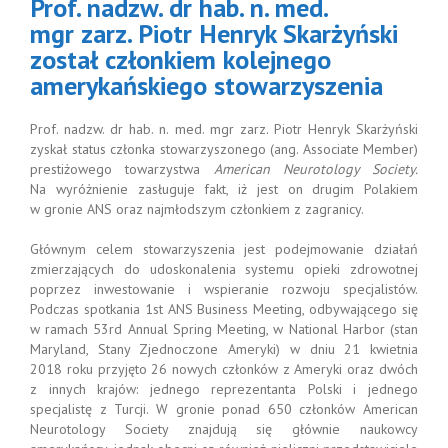
Prof. nadzw. dr hab. n. med.
kolejnego
rykańskiego
mgr zarz. Piotr Henryk Skarżyński
warzyszenia
został członkiem kolejnego
amerykańskiego stowarzyszenia
Prof. nadzw. dr hab. n. med. mgr zarz. Piotr Henryk Skarżyński
zyskał status członka stowarzyszonego (ang. Associate Member)
prestiżowego towarzystwa
American Neurotology Society.
Na wyróżnienie zasługuje fakt, iż jest on drugim Polakiem
w gronie ANS oraz najmłodszym członkiem z zagranicy.
Głównym celem stowarzyszenia jest podejmowanie działań
zmierzających do udoskonalenia systemu opieki zdrowotnej
poprzez inwestowanie i wspieranie rozwoju specjalistów.
Podczas spotkania 1st ANS Business Meeting, odbywającego się
w ramach 53rd Annual Spring Meeting, w National Harbor (stan
Maryland, Stany Zjednoczone Ameryki) w dniu 21 kwietnia
2018 roku przyjęto 26 nowych członków z Ameryki oraz dwóch
z innych krajów: jednego reprezentanta Polski i jednego
specjalistę z Turcji. W gronie ponad 650 członków American
Neurotology Society znajdują się głównie naukowcy