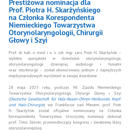
Prestiżowa nominacja dla
espondenta
emieckiego
Prof. Piotra H. Skarżyńskiego
warzystwa
na Członka Korespondenta
nolaryngologii,
Niemieckiego Towarzystwa
rurgii Głowy
i Szyi
Otorynolaryngologii, Chirurgii
Głowy i Szyi
Prof. dr hab. n. med. i n. o zdr. mgr zarz. Piotr H. Skarżyński –
wybitny specjalista w dziedzinie otorynolaryngologii,
otorynolaryngologii dziecięcej, audiologii i foniatrii
oraz otochirurgii – został uhonorowany jednym z najwyższych
międzynarodowych wyróżnień w swojej dziedzinie.
28 maja 2025 roku, podczas 96. Zjazdu Niemieckiego
Towarzystwa Otorynolaryngologii, Chirurgii Głowy i Szyi
(
Deutsche Gesellschaft für Hals-Nasen-Ohren-Heilkunde, Kopf-
und Hals-Chirurgie
) we Frankfurcie nad Menem, prof. Piotr
H. Skarżyński został oficjalnie nominowany na Członka
Korespondenta Towarzystwa. Uroczystej nominacji dokonał
prof. Timo Stöver, przewodniczący kongresu i światowej klasy
otorynolaryngolog.