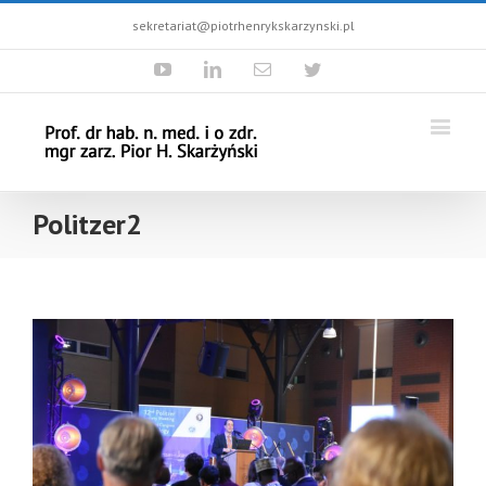
sekretariat@piotrhenrykskarzynski.pl
Youtube
Linkedin
Email
Twitter
Politzer2