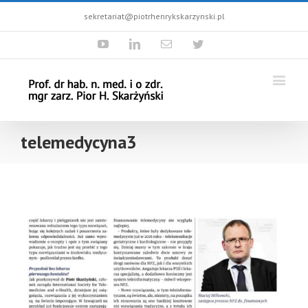
sekretariat@piotrhenrykskarzynski.pl
Youtube
Linkedin
Email
Twitter
telemedycyna3