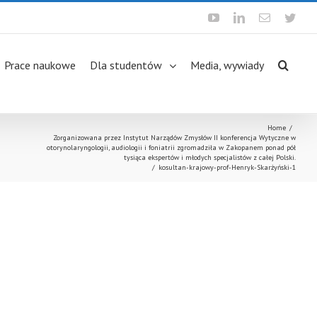
Youtube
Linkedin
Email
Twit
Prace naukowe
Dla studentów
Media, wywiady
Home
/
Zorganizowana przez Instytut Narządów Zmysłów II konferencja Wytyczne w
otorynolaryngologii, audiologii i foniatrii zgromadziła w Zakopanem ponad pół
tysiąca ekspertów i młodych specjalistów z całej Polski.
/
kosultan-krajowy-prof-Henryk-Skarżyński-1