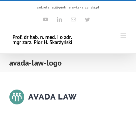
sekretariat@piotrhenrykskarzynski.pl
Youtube
Linkedin
Email
Twitter
avada-law-logo