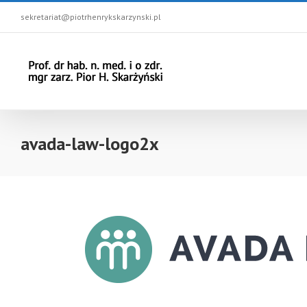
sekretariat@piotrhenrykskarzynski.pl
avada-law-logo2x