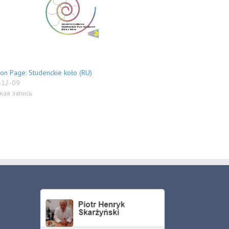
 on Page: Studenckie koło (RU)
-12-09
жая запись