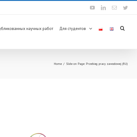
Youtube
Linkedin
Email
Twit
убликованных научных работ
Для студентов
Home
/
Slide on Page: Przebieg pracy zawodowej (RU)