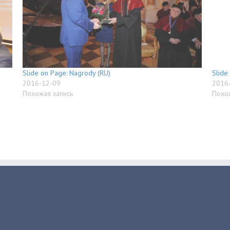
Slide on Page: Nagrody (RU)
Slide
2016-12-09
2016
Похожая запись
Похо