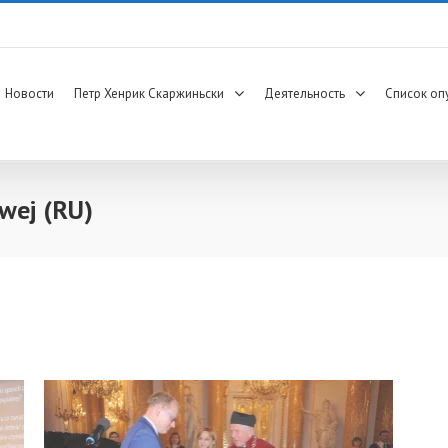
Новости
Петр Хенрик Скаржиньски
Деятельность
Список оп
owej (RU)