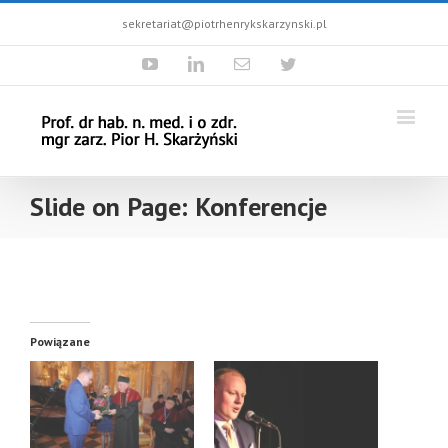
sekretariat@piotrhenrykskarzynski.pl
Youtube
Linkedin
Email
Twitter
Slide on Page: Konferencje
Powiązane