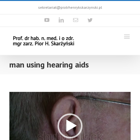
sekretariat@piotrhenrykskarzynski.pl
Youtube
Linkedin
Email
Twitter
man using hearing aids
Odtwarzacz
video