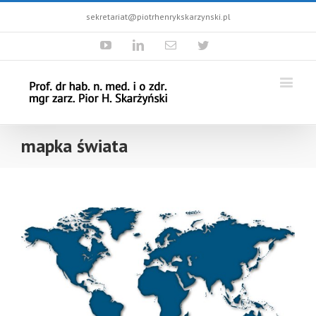
sekretariat@piotrhenrykskarzynski.pl
Youtube
Linkedin
Email
Twitter
mapka świata