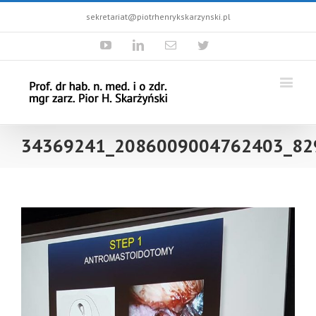
sekretariat@piotrhenrykskarzynski.pl
Youtube
Linkedin
Email
Twitter
34369241_2086009004762403_82