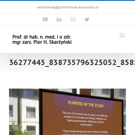
sekretariat@piotrhenrykskarzynski.pl
Youtube
Linkedin
Email
Twitter
36277445_838735796325052_858