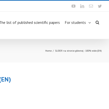
Youtube
Linkedin
Email
Twit
The list of published scientific papers
For students
Home
/
SLIDER na stronie głównej - 100% wide (EN)
 (EN)