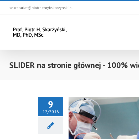
sekretariat@piotrhenrykskarzynski.pl
SLIDER na stronie głównej - 100% wi
9
12/2016
a stronie głównej (bio)
(EN)