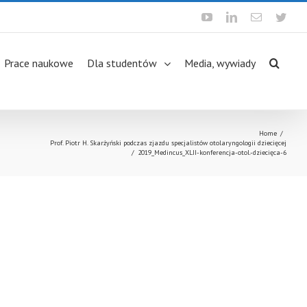
Youtube
Linkedin
Email
Twit
Prace naukowe
Dla studentów
Media, wywiady
Home
/
Prof. Piotr H. Skarżyński podczas zjazdu specjalistów otolaryngologii dziecięcej
/
2019_Medincus_XLII-konferencja-otol.-dziecięca-6