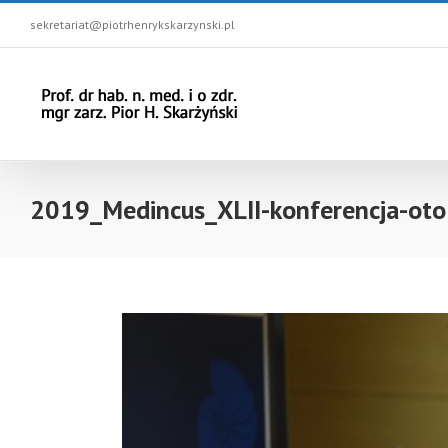
sekretariat@piotrhenrykskarzynski.pl
2019_Medincus_XLII-konferencja-otol