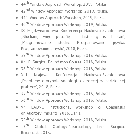
th
44
Window Approach Workshop, 2019, Polska.
nd
42
Window Approach Workshop, 2019, Polska.
st
41
Window Approach Workshop, 2019, Polska.
th
40
Window Approach Workshop, 2019, Polska.
IX Międzynarodowa Konferencja Naukowo-Szkoleniowa
„Słucham, więc potrafię – Listening is I can”,
„Programowanie słuchu. Programowanie języka.
Programowanie umysłu”, 2018, Polska.
th
39
Window Approach Workshop, 2018, Polska.
th
8
CI Surgical Foundation Course, 2018, Polska.
th
38
Window Approach Workshop, 2018, Polska.
XLI Krajowa Konferencja Naukowo-Szkoleniowa
„Problemy otorynolaryngologii dziecięcej w codziennej
praktyce”, 2018, Polska.
th
37
Window Approach Workshop, 2018, Polska.
th
36
Window Approach Workshop, 2018, Polska.
th
9
EAONO Instructional Workshop & Consensus
on Auditory Implants, 2018, Dania.
th
35
Window Approach Workshop, 2018, Polska.
th
13
Global Otology-Neurotology Live Surgical
Broadcast, 2018.