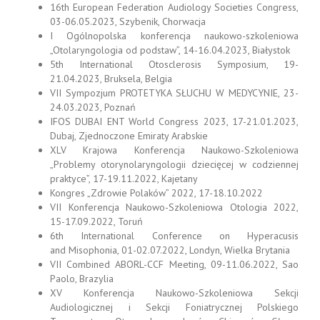
16th European Federation Audiology Societies Congress,
03-06.05.2023, Szybenik, Chorwacja
I Ogólnopolska konferencja naukowo-szkoleniowa
„Otolaryngologia od podstaw”, 14-16.04.2023, Białystok
5th International Otosclerosis Symposium, 19-
21.04.2023, Bruksela, Belgia
VII Sympozjum PROTETYKA SŁUCHU W MEDYCYNIE, 23-
24.03.2023, Poznań
IFOS DUBAI ENT World Congress 2023, 17-21.01.2023,
Dubaj, Zjednoczone Emiraty Arabskie
XLV Krajowa Konferencja Naukowo-Szkoleniowa
„Problemy otorynolaryngologii dziecięcej w codziennej
praktyce”, 17-19.11.2022, Kajetany
Kongres „Zdrowie Polaków” 2022, 17-18.10.2022
VII Konferencja Naukowo-Szkoleniowa Otologia 2022,
15-17.09.2022, Toruń
6th International Conference on Hyperacusis
and Misophonia, 01-02.07.2022, Londyn, Wielka Brytania
VII Combined ABORL-CCF Meeting, 09-11.06.2022, Sao
Paolo, Brazylia
XV Konferencja Naukowo-Szkoleniowa Sekcji
Audiologicznej i Sekcji Foniatrycznej Polskiego