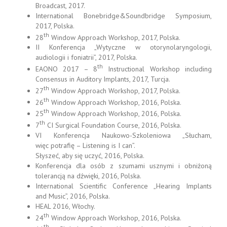
Broadcast, 2017.
International Bonebridge&Soundbridge Symposium,
2017, Polska.
th
28
Window Approach Workshop, 2017, Polska.
II Konferencja „Wytyczne w otorynolaryngologii,
audiologii i foniatrii”, 2017, Polska.
th
EAONO 2017 – 8
Instructional Workshop including
Consensus in Auditory Implants, 2017, Turcja.
th
27
Window Approach Workshop, 2017, Polska.
th
26
Window Approach Workshop, 2016, Polska.
th
25
Window Approach Workshop, 2016, Polska.
th
7
CI Surgical Foundation Course, 2016, Polska.
VI Konferencja Naukowo-Szkoleniowa „Słucham,
więc potrafię – Listening is I can”.
Słyszeć, aby się uczyć, 2016, Polska.
Konferencja dla osób z szumami usznymi i obniżoną
tolerancją na dźwięki, 2016, Polska.
International Scientific Conference „Hearing Implants
and Music”, 2016, Polska.
HEAL 2016, Włochy.
th
24
Window Approach Workshop, 2016, Polska.
th