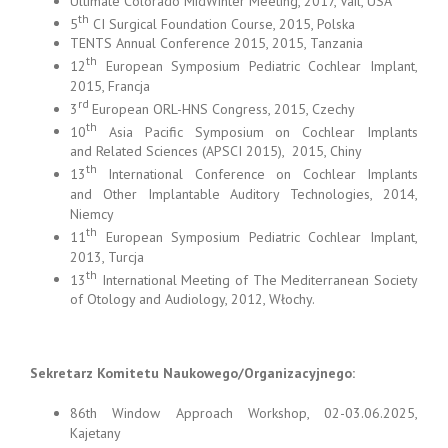
Ultimate Colorado MidWinter Meeting, 2017, Vail, USA
th
5
CI Surgical Foundation Course, 2015, Polska
TENTS Annual Conference 2015, 2015, Tanzania
th
12
European Symposium Pediatric Cochlear Implant,
2015, Francja
rd
3
European ORL-HNS Congress, 2015, Czechy
th
10
Asia Pacific Symposium on Cochlear Implants
and Related Sciences (APSCI 2015), 2015, Chiny
th
13
International Conference on Cochlear Implants
and Other Implantable Auditory Technologies, 2014,
Niemcy
th
11
European Symposium Pediatric Cochlear Implant,
2013, Turcja
th
13
International Meeting of The Mediterranean Society
of Otology and Audiology, 2012, Włochy.
Sekretarz Komitetu Naukowego/Organizacyjnego:
86th Window Approach Workshop, 02-03.06.2025,
Kajetany