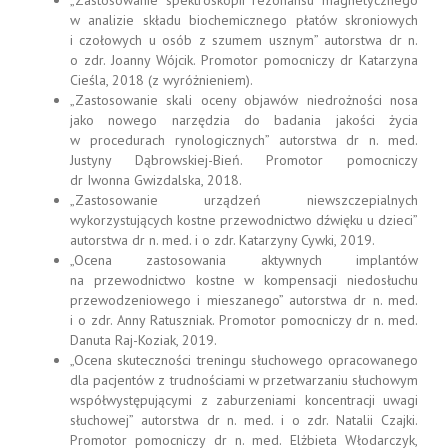
„Zastosowanie spektroskopii rezonansu magnetycznego
w analizie składu biochemicznego płatów skroniowych
i czołowych u osób z szumem usznym” autorstwa dr n.
o zdr. Joanny Wójcik. Promotor pomocniczy dr Katarzyna
Cieśla, 2018 (z wyróżnieniem).
„Zastosowanie skali oceny objawów niedrożności nosa
jako nowego narzędzia do badania jakości życia
w procedurach rynologicznych” autorstwa dr n. med.
Justyny Dąbrowskiej-Bień. Promotor pomocniczy
dr Iwonna Gwizdalska, 2018.
„Zastosowanie urządzeń niewszczepialnych
wykorzystujących kostne przewodnictwo dźwięku u dzieci”
autorstwa dr n. med. i o zdr. Katarzyny Cywki, 2019.
„Ocena zastosowania aktywnych implantów
na przewodnictwo kostne w kompensacji niedosłuchu
przewodzeniowego i mieszanego” autorstwa dr n. med.
i o zdr. Anny Ratuszniak. Promotor pomocniczy dr n. med.
Danuta Raj-Koziak, 2019.
„Ocena skuteczności treningu słuchowego opracowanego
dla pacjentów z trudnościami w przetwarzaniu słuchowym
współwystępującymi z zaburzeniami koncentracji uwagi
słuchowej” autorstwa dr n. med. i o zdr. Natalii Czajki.
Promotor pomocniczy dr n. med. Elżbieta Włodarczyk,