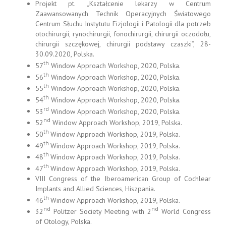
Projekt pt. „Kształcenie lekarzy w Centrum
Zaawansowanych Technik Operacyjnych Światowego
Centrum Słuchu Instytutu Fizjologii i Patologii dla potrzeb
otochirurgii, rynochirurgii, fonochirurgii, chirurgii oczodołu,
chirurgii szczękowej, chirurgii podstawy czaszki”, 28-
30.09.2020, Polska.
th
57
Window Approach Workshop, 2020, Polska.
th
56
Window Approach Workshop, 2020, Polska.
th
55
Window Approach Workshop, 2020, Polska.
th
54
Window Approach Workshop, 2020, Polska.
rd
53
Window Approach Workshop, 2020, Polska.
nd
52
Window Approach Workshop, 2019, Polska.
th
50
Window Approach Workshop, 2019, Polska.
th
49
Window Approach Workshop, 2019, Polska.
th
48
Window Approach Workshop, 2019, Polska.
th
47
Window Approach Workshop, 2019, Polska.
VIII Congress of the Iberoamerican Group of Cochlear
Implants and Allied Sciences, Hiszpania.
th
46
Window Approach Workshop, 2019, Polska.
nd
nd
32
Politzer Society Meeting with 2
World Congress
of Otology, Polska.