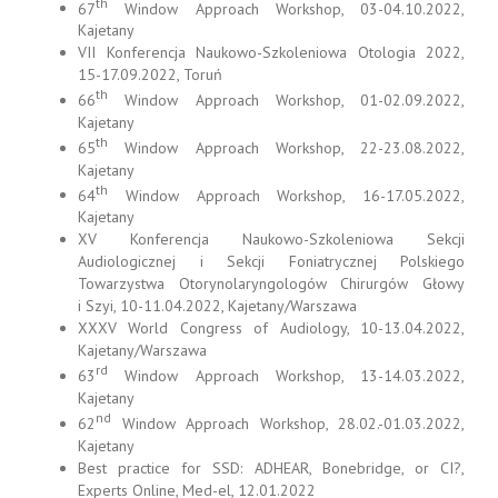
th
67
Window Approach Workshop, 03-04.10.2022,
Kajetany
VII Konferencja Naukowo-Szkoleniowa Otologia 2022,
15-17.09.2022, Toruń
th
66
Window Approach Workshop, 01-02.09.2022,
Kajetany
th
65
Window Approach Workshop, 22-23.08.2022,
Kajetany
th
64
Window Approach Workshop, 16-17.05.2022,
Kajetany
XV Konferencja Naukowo-Szkoleniowa Sekcji
Audiologicznej i Sekcji Foniatrycznej Polskiego
Towarzystwa Otorynolaryngologów Chirurgów Głowy
i Szyi, 10-11.04.2022, Kajetany/Warszawa
XXXV World Congress of Audiology, 10-13.04.2022,
Kajetany/Warszawa
rd
63
Window Approach Workshop, 13-14.03.2022,
Kajetany
nd
62
Window Approach Workshop, 28.02.-01.03.2022,
Kajetany
Best practice for SSD: ADHEAR, Bonebridge, or CI?,
Experts Online, Med-el, 12.01.2022