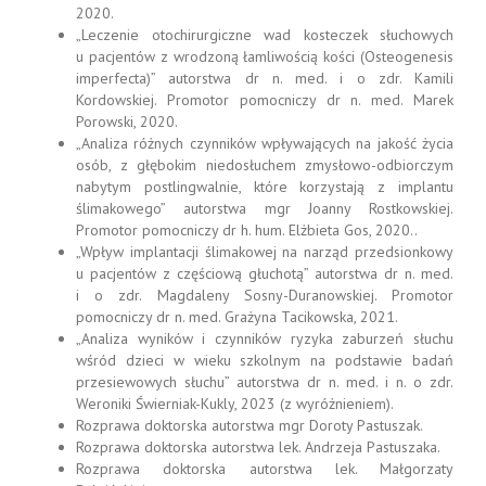
2020.
„Leczenie otochirurgiczne wad kosteczek słuchowych
u pacjentów z wrodzoną łamliwością kości (Osteogenesis
imperfecta)” autorstwa dr n. med. i o zdr. Kamili
Kordowskiej. Promotor pomocniczy dr n. med. Marek
Porowski, 2020.
„Analiza różnych czynników wpływających na jakość życia
osób, z głębokim niedosłuchem zmysłowo-odbiorczym
nabytym postlingwalnie, które korzystają z implantu
ślimakowego” autorstwa mgr Joanny Rostkowskiej.
Promotor pomocniczy dr h. hum. Elżbieta Gos, 2020..
„Wpływ implantacji ślimakowej na narząd przedsionkowy
u pacjentów z częściową głuchotą” autorstwa dr n. med.
i o zdr. Magdaleny Sosny-Duranowskiej. Promotor
pomocniczy dr n. med. Grażyna Tacikowska, 2021.
„Analiza wyników i czynników ryzyka zaburzeń słuchu
wśród dzieci w wieku szkolnym na podstawie badań
przesiewowych słuchu” autorstwa dr n. med. i n. o zdr.
Weroniki Świerniak-Kukly, 2023 (z wyróżnieniem).
Rozprawa doktorska autorstwa mgr Doroty Pastuszak.
Rozprawa doktorska autorstwa lek. Andrzeja Pastuszaka.
Rozprawa doktorska autorstwa lek. Małgorzaty