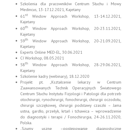
Szkolenia dla pracowników Centrum Słuchu i Mowy
Medincus, 13-17.12.2021, Kajetany
st
61
Window Approach Workshop, 13-14.12.2021,
Kajetany
th
60
Window Approach Workshop, 20-23.11.2021,
Kajetany
th
59
Window Approach Workshop, 20-21.09.2021,
Kajetany
Experts Online MED-EL, 30.06.2021
CI Workshop, 08.05.2021
th
58
Window Approach Workshop, 28-29.06.2021,
Kajetany
Szkolenie kadry (webinary), 18.12.2020
Projekt pt. „Kształcenie lekarzy w Centrum
Zaawansowanych Technik Operacyjnych Światowego
Centrum Słuchu Instytutu Fizjologii i Patologii dla potrzeb
otochirurgii, rynochirurgii, fonochirurgii, chirurgii oczodołu,
chirurgii szczękowej, chirurgii podstawy czaszki – Jama
ustna, gardło, przełyk, krtań i tchawica – wprowadzenie
do diagnostyki i terapii / Fonochirurgia, 24-26.11.2020,
Polska.
„Szumy uszne –postępowanie diagnostyczne