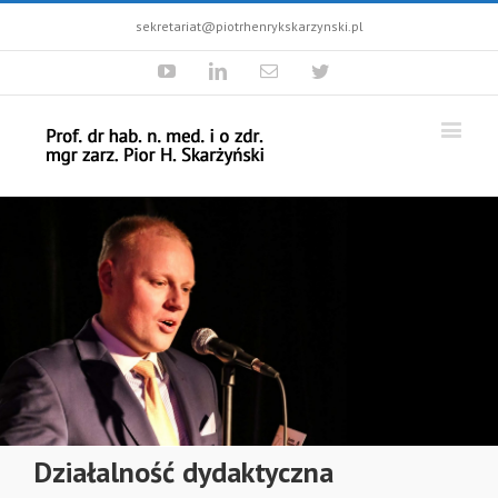
sekretariat@piotrhenrykskarzynski.pl
Youtube
Linkedin
Email
Twitter
Działalność dydaktyczna