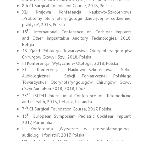
8th CI Surgical Foundation Course, 2018, Polska
XLI Krajowa Konferencja Naukowo-Szkoleniowa
„Problemy otorynolaryngologii dziecięcej w codziennej
praktyce”, 2018, Polska
th
15
International Conference on Cochlear Implants
and Other Implantable Auditory Technologies, 2018,
Belgia
48 Zjazd Polskiego Towarzystwa Otorynolaryngologów
Chirurgów Głowy i Szyi, 2018, Polska
III Konferencja “Wytyczne w Otologii”, 2018, Polska
XIII Konferencja Naukowo–Szkoleniowa Sekcji
Audiologicznej i Sekcji Foniatrycznej Polskiego
Towarzystwa Otorynolaryngologów Chirurgów Głowy
i Szyi AudioFon 2018, 2018, Łódź
rd
23
ISfTeH International Conference on Telemedicine
and eHealth, 2018, Helsinki, Finlandia
th
7
CI Surgical Foundation Course, 2017, Polska
th
13
European Symposium Pediatric Cochlear Implant,
2017, Portugalia
II Konferencja „Wytyczne w otorynolaryngologii,
audiologii i foniatrii”, 2017, Polska