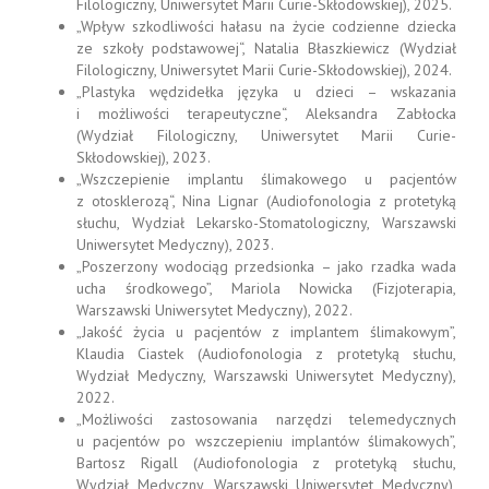
Filologiczny, Uniwersytet Marii Curie-Skłodowskiej), 2025.
„Wpływ szkodliwości hałasu na życie codzienne dziecka
ze szkoły podstawowej“, Natalia Błaszkiewicz (Wydział
Filologiczny, Uniwersytet Marii Curie-Skłodowskiej), 2024.
„Plastyka wędzidełka języka u dzieci – wskazania
i możliwości terapeutyczne“, Aleksandra Zabłocka
(Wydział Filologiczny, Uniwersytet Marii Curie-
Skłodowskiej), 2023.
„Wszczepienie implantu ślimakowego u pacjentów
z otosklerozą“, Nina Lignar (Audiofonologia z protetyką
słuchu, Wydział Lekarsko-Stomatologiczny, Warszawski
Uniwersytet Medyczny), 2023.
„Poszerzony wodociąg przedsionka – jako rzadka wada
ucha środkowego”, Mariola Nowicka (Fizjoterapia,
Warszawski Uniwersytet Medyczny), 2022.
„Jakość życia u pacjentów z implantem ślimakowym”,
Klaudia Ciastek (Audiofonologia z protetyką słuchu,
Wydział Medyczny, Warszawski Uniwersytet Medyczny),
2022.
„Możliwości zastosowania narzędzi telemedycznych
u pacjentów po wszczepieniu implantów ślimakowych”,
Bartosz Rigall (Audiofonologia z protetyką słuchu,
Wydział Medyczny, Warszawski Uniwersytet Medyczny),