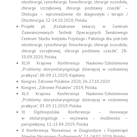
otochirurgii, rynochirurgii, fonochirurgii, chirurgii oczodołu,
chirurgii szczękowej, chirurgii podstawy czaszki” –
Otologia – wprowadzenie do diagnostyki i terapii /
Otochirurgia, 12-14.10.2020, Polska.
Projekt pt. „Kształcenie lekarzy w Centrum
Zaawansowanych Technik Operacyjnych Światowego
Centrum Słuchu Instytutu Fizjologii i Patologii dla potrzeb
otochirurgii, rynochirurgii, fonochirurgii, chirurgii oczodołu,
chirurgii szczękowej, chirurgii podstawy czaszki”, 28-
30.09.2020, Polska.
XLIII Krajowa Konferencja Naukowo-Szkoleniowa
„Problemy otorynolaryngologii dziecięcej w codziennej
praktyce”, 08-09.11.2020, Kajetany
Kongres Zdrowie Polaków 2020, 26-27.10.2020
Kongres „Zdrowie Polaków“ 2019, Polska.
XLII Krajowa Konferencja Naukowo-Szkoleniowa
„Problemy otorynolaryngologii dziecięcej w codziennej
praktyce”, 03-05.11.2019, Polska.
III Ogólnopolska Konferencja – Innowacje
w otolaryngologii – wyzwania – możliwości –
perspektywy, 11-13.04 2019, Polska
II Konferencja “Konsensus w Diagnostyce i Fizjoterapii
Stawów Skroniowo-Żuchwowych”, 21-24.02.2019, Polska