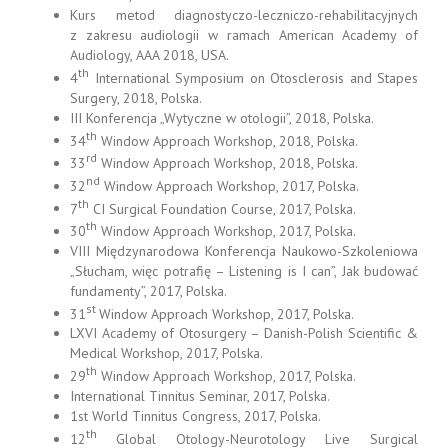
Kurs metod diagnostyczo-leczniczo-rehabilitacyjnych
z zakresu audiologii w ramach American Academy of
Audiology, AAA 2018, USA.
th
4
International Symposium on Otosclerosis and Stapes
Surgery, 2018, Polska.
III Konferencja „Wytyczne w otologii”, 2018, Polska.
th
34
Window Approach Workshop, 2018, Polska.
rd
33
Window Approach Workshop, 2018, Polska.
nd
32
Window Approach Workshop, 2017, Polska.
th
7
CI Surgical Foundation Course, 2017, Polska.
th
30
Window Approach Workshop, 2017, Polska.
VIII Międzynarodowa Konferencja Naukowo-Szkoleniowa
„Słucham, więc potrafię – Listening is I can”, Jak budować
fundamenty”, 2017, Polska.
st
31
Window Approach Workshop, 2017, Polska.
LXVI Academy of Otosurgery – Danish-Polish Scientific &
Medical Workshop, 2017, Polska.
th
29
Window Approach Workshop, 2017, Polska.
International Tinnitus Seminar, 2017, Polska.
1st World Tinnitus Congress, 2017, Polska.
th
12
Global Otology-Neurotology Live Surgical