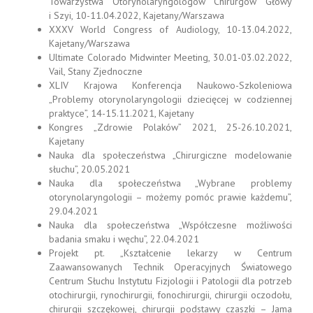
Towarzystwa Otorynolaryngologów Chirurgów Głowy
i Szyi, 10-11.04.2022, Kajetany/Warszawa
XXXV World Congress of Audiology, 10-13.04.2022,
Kajetany/Warszawa
Ultimate Colorado Midwinter Meeting, 30.01-03.02.2022,
Vail, Stany Zjednoczne
XLIV Krajowa Konferencja Naukowo-Szkoleniowa
„Problemy otorynolaryngologii dziecięcej w codziennej
praktyce”, 14-15.11.2021, Kajetany
Kongres „Zdrowie Polaków” 2021, 25-26.10.2021,
Kajetany
Nauka dla społeczeństwa „Chirurgiczne modelowanie
słuchu”, 20.05.2021
Nauka dla społeczeństwa „Wybrane problemy
otorynolaryngologii – możemy pomóc prawie każdemu”,
29.04.2021
Nauka dla społeczeństwa „Współczesne możliwości
badania smaku i węchu”, 22.04.2021
Projekt pt. „Kształcenie lekarzy w Centrum
Zaawansowanych Technik Operacyjnych Światowego
Centrum Słuchu Instytutu Fizjologii i Patologii dla potrzeb
otochirurgii, rynochirurgii, fonochirurgii, chirurgii oczodołu,
chirurgii szczękowej, chirurgii podstawy czaszki – Jama