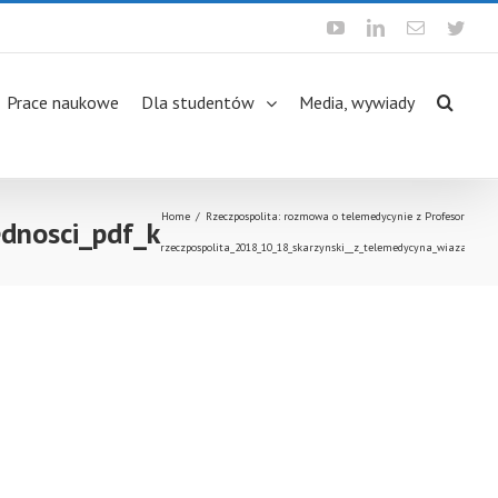
Youtube
Linkedin
Email
Twit
Prace naukowe
Dla studentów
Media, wywiady
Home
/
Rzeczpospolita: rozmowa o telemedycynie z Profesorem Pi
dnosci_pdf_k
rzeczpospolita_2018_10_18_skarzynski__z_telemedycyna_wiaza__sie__