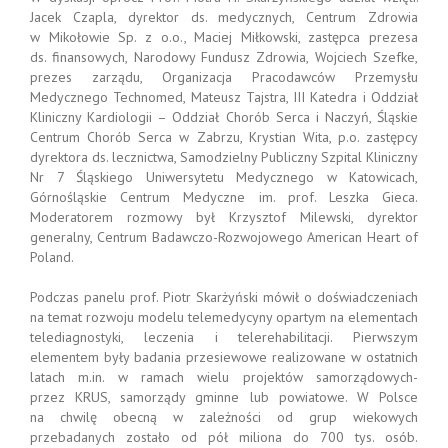
Jacek Czapla, dyrektor ds. medycznych, Centrum Zdrowia
w Mikołowie Sp. z o.o., Maciej Miłkowski, zastępca prezesa
ds. finansowych, Narodowy Fundusz Zdrowia, Wojciech Szefke,
prezes zarządu, Organizacja Pracodawców Przemysłu
Medycznego Technomed, Mateusz Tajstra, III Katedra i Oddział
Kliniczny Kardiologii – Oddział Chorób Serca i Naczyń, Śląskie
Centrum Chorób Serca w Zabrzu, Krystian Wita, p.o. zastępcy
dyrektora ds. lecznictwa, Samodzielny Publiczny Szpital Kliniczny
Nr 7 Śląskiego Uniwersytetu Medycznego w Katowicach,
Górnośląskie Centrum Medyczne im. prof. Leszka Gieca.
Moderatorem rozmowy był Krzysztof Milewski, dyrektor
generalny, Centrum Badawczo-Rozwojowego American Heart of
Poland.
Podczas panelu prof. Piotr Skarżyński mówił o doświadczeniach
na temat rozwoju modelu telemedycyny opartym na elementach
telediagnostyki, leczenia i telerehabilitacji. Pierwszym
elementem były badania przesiewowe realizowane w ostatnich
latach m.in. w ramach wielu projektów samorządowych-
przez KRUS, samorządy gminne lub powiatowe. W Polsce
na chwilę obecną w zależności od grup wiekowych
przebadanych zostało od pół miliona do 700 tys. osób.