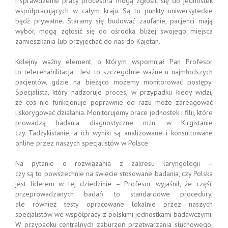
i sprawdzenie pracy procesora mogą zgłosić się do jednostek
współpracujących w całym kraju. Są to punkty uniwersyteckie
bądź prywatne. Staramy się budować zaufanie, pacjenci mają
wybór, mogą zgłosić się do ośrodka bliżej swojego miejsca
zamieszkania lub przyjechać do nas do Kajetan.
Kolejny ważny element, o którym wspomniał Pan Profesor
to telerehabilitacja. Jest to szczególnie ważne u najmłodszych
pacjentów, gdzie na bieżąco możemy monitorować postępy.
Specjalista, który nadzoruje proces, w przypadku kiedy widzi,
że coś nie funkcjonuje poprawnie od razu może zareagować
i skorygować działania. Monitorujemy prace jednostek i filii, które
prowadzą badania diagnostyczne m.in. w Kirgistanie
czy Tadżykistanie, a ich wyniki są analizowane i konsultowane
online przez naszych specjalistów w Polsce.
Na pytanie o rozwiązania z zakresu laryngologii –
czy są to powszechnie na świecie stosowane badania, czy Polska
jest liderem w tej dziedzinie – Profesor wyjaśnił, że część
przeprowadzanych badań to standardowe procedury,
ale również testy opracowane lokalnie przez naszych
specjalistów we współpracy z polskimi jednostkami badawczymi.
W przypadku centralnych zaburzeń przetwarzania słuchowego,