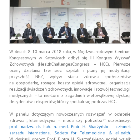
W dniach 8-10 marca 2018 roku, w Międzynarodowym Centrum
Kongresowym w Katowicach odbył się III Kongres Wyzwań
Zdrowotnych (HealthChallengesCongress – HCC). Pierwsze
oceny działania tzw. sieci szpitali i plany jej modyfikacji,
przyszłość NFZ, wpływ stanu zdrowia społeczeństw
na gospodarkę, rosnące koszty opieki zdrowotnej, organizacja
realizacji świadczeń zdrowotnych, innowacje i rozwój technologii
medycznych – to niektóre z zagadnień wielowątkowej dyskusji
decydentów i ekspertów, którzy spotkali się podczas HCC.
W panelu dotyczącym nowoczesnych rozwiązań w ochronie
zdrowia „Telemedycyna – moda czy potrzeba?” uczestniczył
prof. nadzw. dr. hab. n. med. Piotr H. Skarżyński – członek
zarządu International Society for Telemedicine & eHealth.
W dyskusji oprócz Prof. Piotra H. Skarżyńskiego udział wzięli: