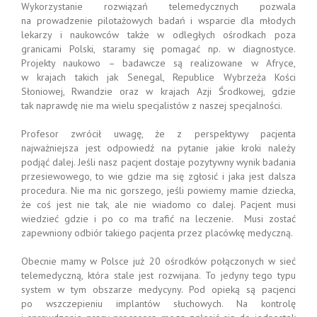
Wykorzystanie rozwiązań telemedycznych pozwala
na prowadzenie pilotażowych badań i wsparcie dla młodych
lekarzy i naukowców także w odległych ośrodkach poza
granicami Polski, staramy się pomagać np. w diagnostyce.
Projekty naukowo – badawcze są realizowane w Afryce,
w krajach takich jak Senegal, Republice Wybrzeża Kości
Słoniowej, Rwandzie oraz w krajach Azji Środkowej, gdzie
tak naprawdę nie ma wielu specjalistów z naszej specjalności.
Profesor zwrócił uwagę, że z perspektywy pacjenta
najważniejsza jest odpowiedź na pytanie jakie kroki należy
podjąć dalej. Jeśli nasz pacjent dostaje pozytywny wynik badania
przesiewowego, to wie gdzie ma się zgłosić i jaka jest dalsza
procedura. Nie ma nic gorszego, jeśli powiemy mamie dziecka,
że coś jest nie tak, ale nie wiadomo co dalej. Pacjent musi
wiedzieć gdzie i po co ma trafić na leczenie. Musi zostać
zapewniony odbiór takiego pacjenta przez placówkę medyczną.
Obecnie mamy w Polsce już 20 ośrodków połączonych w sieć
telemedyczną, która stale jest rozwijana. To jedyny tego typu
system w tym obszarze medycyny. Pod opieką są pacjenci
po wszczepieniu implantów słuchowych. Na kontrolę