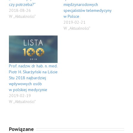
czy potrzeba?”
międzynarodowych
2018-08-26
specjalistów telemedycyny
W „Aktualności"
w Polsce
2019-02-21
W „Aktualności"
Prof. nadzw. dr hab. n. med.
Piotr H. Skarżyński na Liście
Stu 2018 najbardziej
wpływowych osób
w polskiej medycynie
2019-02-19
W „Aktualności"
Powiązane