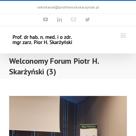
sekretariat@piotrhenrykskarzynski.pl
Youtube
Linkedin
Email
Twitter
Welconomy Forum Piotr H.
Skarżyński (3)