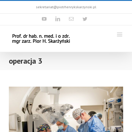
sekretariat@piotrhenrykskarzynski.pl
Youtube
Linkedin
Email
Twitter
operacja 3