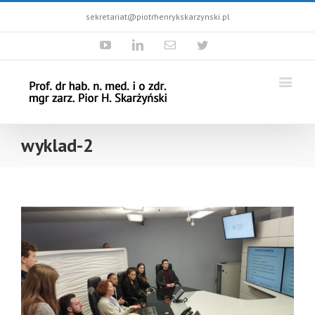
sekretariat@piotrhenrykskarzynski.pl
Youtube
Linkedin
Email
Twitter
wyklad-2