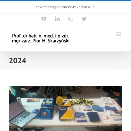
sekretariat@piotrhenrykskarzynski.pl
Youtube
Linkedin
Email
Twitter
2024