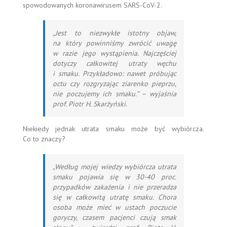
spowodowanych koronawirusem SARS-CoV-2.
„Jest to niezwykłe istotny objaw,
na który powinniśmy zwrócić uwagę
w razie jego wystąpienia. Najczęściej
dotyczy całkowitej utraty węchu
i smaku. Przykładowo: nawet próbując
octu czy rozgryzając ziarenko pieprzu,
nie poczujemy ich smaku.”
– wyjaśnia
prof. Piotr H. Skarżyński.
Niekiedy jednak utrata smaku może być wybiórcza.
Co to znaczy?
„Według mojej wiedzy wybiórcza utrata
smaku pojawia się w 30-40 proc.
przypadków zakażenia i nie przeradza
się w całkowitą utratę smaku. Chora
osoba może mieć w ustach poczucie
goryczy, czasem pacjenci czują smak