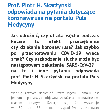
dotyczące
Prof. Piotr H. Skarżyński
ronawirusa
odpowiada na pytania dotyczące
portalu Puls
Medycyny
koronawirusa na portalu Puls
Medycyny
Jak odróżnić, czy utrata węchu podczas
kataru to efekt przeziębienia
czy działanie koronawirusa? Jak szybko
po przechorowaniu COVID-19 wraca
smak? Czy uszkodzenie słuchu może być
następstwem zakażenia SARS-CoV-2? –
na te i inne pytania odpowiada
prof. Piotr H. Skarżyński na portalu Puls
Medycyny.
Według różnych doniesień utrata węchu i smaku jest
jednym z pierwszych objawów zakażania koronawirusem,
czasem jedynym. Szacuje się, że występuje
w 50 do 88 proc. przypadków zachorowań