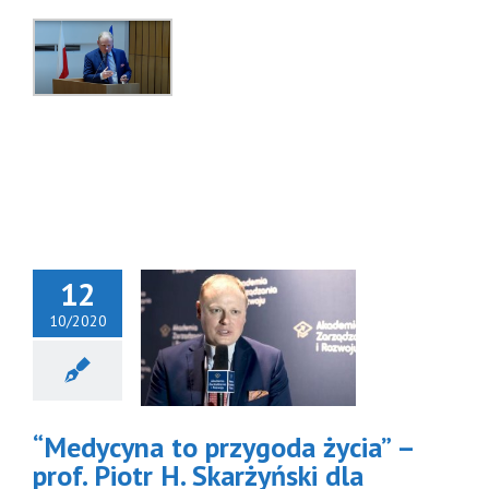
12
10/2020
Medycyna
zygoda życia”
rof. Piotr H.
arżyński dla
Akademii
“Medycyna to przygoda życia” –
arządzania
i Rozwoju
prof. Piotr H. Skarżyński dla