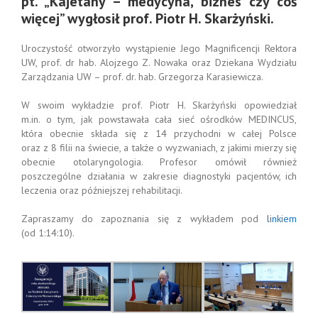
pt. „Kajetany – medycyna, biznes czy coś
więcej” wygłosił prof. Piotr H. Skarżyński.
Uroczystość otworzyło wystąpienie Jego Magnificencji Rektora
UW, prof. dr hab. Alojzego Z. Nowaka oraz Dziekana Wydziału
Zarządzania UW – prof. dr. hab. Grzegorza Karasiewicza.
W swoim wykładzie prof. Piotr H. Skarżyński opowiedział
m.in. o tym, jak powstawała cała sieć ośrodków MEDINCUS,
która obecnie składa się z 14 przychodni w całej Polsce
oraz z 8 filii na świecie, a także o wyzwaniach, z jakimi mierzy się
obecnie otolaryngologia. Profesor omówił również
poszczególne działania w zakresie diagnostyki pacjentów, ich
leczenia oraz późniejszej rehabilitacji.
Zapraszamy do zapoznania się z wykładem pod
linkiem
(od 1:14:10).