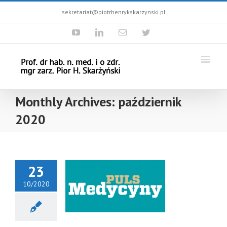
sekretariat@piotrhenrykskarzynski.pl
Youtube
Linkedin
Email
Twitter
Monthly Archives:
październik
2020
23
10/2020
of. Piotr H.
karżyński
dpowiada
a pytania