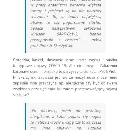
w pracy organizmu zwracają większą
uwagę i pacjenci są na nie bardziej
wyczuleni. To, co budzi największą
obawę, to czy pogorszenie słuchu,
będące następstwem zakażenia
wirusem SARS-CoV-2, będzie
postępowało z czasem.”
– mówi
prof. Piotr H. Skarżyński.
Gorączka, kaszel, duszności oraz utrata węchu i smaku
to typowe objawy COVID-19. Ale nie jedyne. Zakażeniu
koronawirusem nierzadko towarzyszy także katar. Prof. Piotr
H. Skarżyński zauważa jednak, że nieżyt nosa może mieć
zupełnie inną przyczynę, np. alergiczną czy być objawem
zwykłego przeziębienia. Jak zatem postępować, gdy pojawi
się katar?
„Po pierwsze, jeżeli nie jesteśmy
alergikami, a katar pojawi się nagle,
to należy zwrócić uwagę, czy towarzyszą
mu inne objawy: np. uczucie