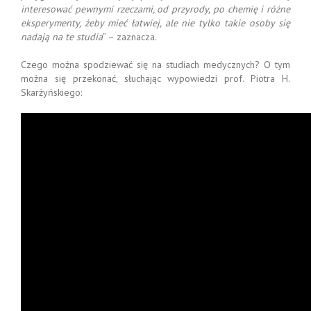
interesować pewnymi rzeczami, od przyrody, po chemię i różne
eksperymenty, żeby mieć łatwiej, ale nie tylko takie osoby się
nadają na te studia
” – zaznacza.
Czego można spodziewać się na studiach medycznych? O tym
można się przekonać, słuchając wypowiedzi prof. Piotra H.
Skarżyńskiego: