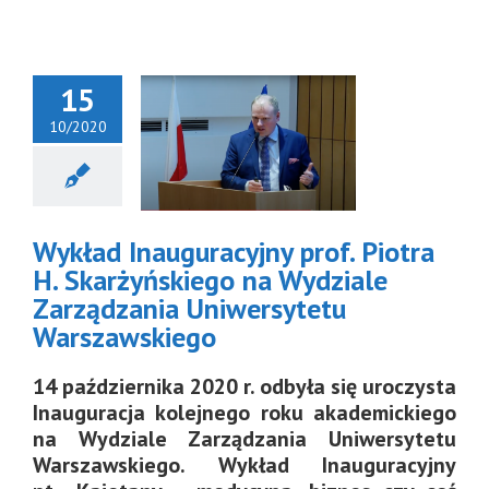
15
10/2020
Wykład
auguracyjny
f. Piotra H.
arżyńskiego
a Wydziale
Wykład Inauguracyjny prof. Piotra
arządzania
iwersytetu
H. Skarżyńskiego na Wydziale
szawskiego
Zarządzania Uniwersytetu
Warszawskiego
14 października 2020 r. odbyła się uroczysta
Inauguracja kolejnego roku akademickiego
na Wydziale Zarządzania Uniwersytetu
Warszawskiego. Wykład Inauguracyjny