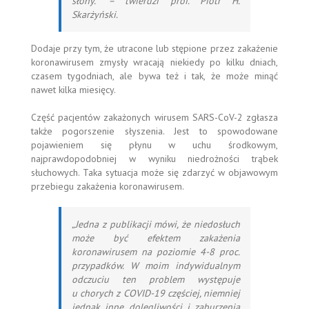
słony.”
– twierdzi prof. Piotr H.
Skarżyński.
Dodaje przy tym, że utracone lub stępione przez zakażenie
koronawirusem zmysły wracają niekiedy po kilku dniach,
czasem tygodniach, ale bywa też i tak, że może minąć
nawet kilka miesięcy.
Część pacjentów zakażonych wirusem SARS-CoV-2 zgłasza
także pogorszenie słyszenia. Jest to spowodowane
pojawieniem się płynu w uchu środkowym,
najprawdopodobniej w wyniku niedrożności trąbek
słuchowych. Taka sytuacja może się zdarzyć w objawowym
przebiegu zakażenia koronawirusem.
„Jedna z publikacji mówi, że niedosłuch
może być efektem zakażenia
koronawirusem na poziomie 4-8 proc.
przypadków. W moim indywidualnym
odczuciu ten problem występuje
u chorych z COVID-19 częściej, niemniej
jednak inne dolegliwości i zaburzenia