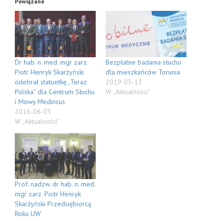
Powiązane
Dr hab. n. med. mgr zarz.
Bezpłatne badania słuchu
Piotr Henryk Skarżyński
dla mieszkańców Torunia
odebrał statuetkę „Teraz
2019-03-13
Polska” dla Centrum Słuchu
W „Aktualności"
i Mowy Medincus
2016-06-05
W „Aktualności"
Prof. nadzw. dr hab. n. med.
mgr zarz. Piotr Henryk
Skarżyński Przedsiębiorcą
Roku UW