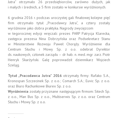
Jutra” otrzymało 26 przedsiębiorców, zarówno dużych, jak
i małych i średnich, a 5 firm zostało w konkursie wyróżnionych.
6 grudnia 2016 r. podczas uroczystej gali finałowej kolejne pięć
firm otrzymało tytuł „Pracodawcy Jutra”, a cztery zostały
wyróżnione jako dobra praktyka. Nagrody zwycięzcom
w tegorocznej edycji wręczali: prezes PARP Patrycja Klarecka,
zastępca prezesa Nina Dobrzyńska oraz Podsekretarz Stanu
w Ministerstwie Rozwoju Paweł Chorąży. Wyróżnienie dla
Centrum Słuchu i Mowy Sp. z o.o. odebrał Dyrektor
ds. naukowych, członek zarządu – dr hab. n. med. mgr zarz. Piotr
Henryk Skarżyński. Galę poprowadził dziennikarz Wojciech
Szeląg.
Tytuł „Pracodawca Jutra” 2016
otrzymały firmy: Rafako S.A.,
Kronospan Szczecinek Sp. z o.o.; Comarch S.A.; Euvic Sp. z o.o.
oraz Biuro Rachunkowe Biurex Sp. z o.o.
Wyróżnienia
zostały przyznane następującym firmom: Sitech Sp.
z o.o., Man Bus Sp. z o.o., Multiserwis Sp. z o.o. oraz Centrum
Słuchu i Mowy Sp. z o.o.