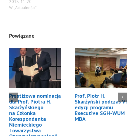
2018-11-20
W „Aktualności"
Powiązane
Prestiżowa nominacja
Prof. Piotr H.
dla Prof. Piotra H.
Skarżyński podczas VI
Skarżyńskiego
edycji programu
na Członka
Executive SGH-WUM
Korespondenta
MBA
Niemieckiego
Towarzystwa