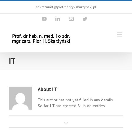
sekretariat@piotrhenrykskarzynski.pl
Youtube
Linkedin
Email
Twitter
IT
About
I T
This author has not yet filled in any details.
So far I T has created 81 blog entries.
Email