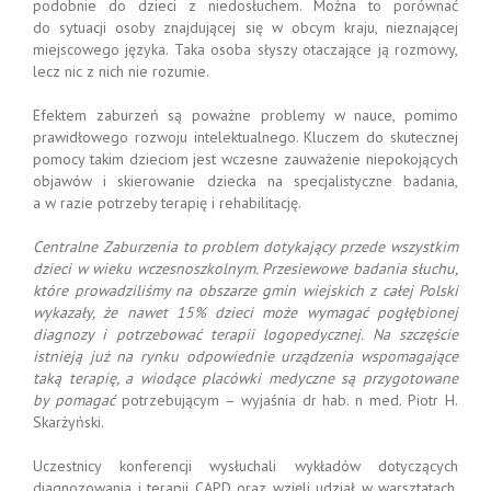
podobnie do dzieci z niedosłuchem. Można to porównać
do sytuacji osoby znajdującej się w obcym kraju, nieznającej
miejscowego języka. Taka osoba słyszy otaczające ją rozmowy,
lecz nic z nich nie rozumie.
Efektem zaburzeń są poważne problemy w nauce, pomimo
prawidłowego rozwoju intelektualnego. Kluczem do skutecznej
pomocy takim dzieciom jest wczesne zauważenie niepokojących
objawów i skierowanie dziecka na specjalistyczne badania,
a w razie potrzeby terapię i rehabilitację.
Centralne Zaburzenia to problem dotykający przede wszystkim
dzieci w wieku wczesnoszkolnym. Przesiewowe badania słuchu,
które prowadziliśmy na obszarze gmin wiejskich z całej Polski
wykazały, że nawet 15% dzieci może wymagać pogłębionej
diagnozy i potrzebować terapii logopedycznej. Na szczęście
istnieją już na rynku odpowiednie urządzenia wspomagające
taką terapię, a wiodące placówki medyczne są przygotowane
by pomagać
potrzebującym – wyjaśnia dr hab. n med. Piotr H.
Skarżyński.
Uczestnicy konferencji wysłuchali wykładów dotyczących
diagnozowania i terapii CAPD oraz wzięli udział w warsztatach,