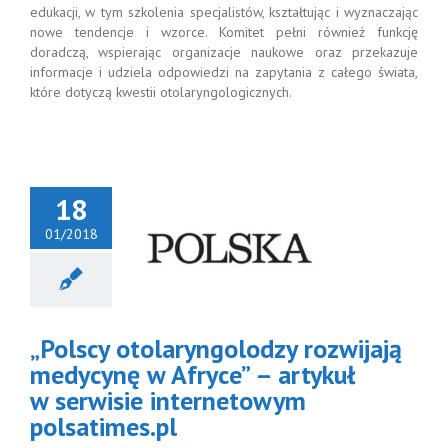
edukacji, w tym szkolenia specjalistów, kształtując i wyznaczając
nowe tendencje i wzorce. Komitet pełni również funkcję
doradczą, wspierając organizacje naukowe oraz przekazuje
informacje i udziela odpowiedzi na zapytania z całego świata,
które dotyczą kwestii otolaryngologicznych.
18
01/2018
„Polscy
laryngolodzy
jają medycynę
yce” – artykuł
 serwisie
„Polscy otolaryngolodzy rozwijają
ternetowym
lsatimes.pl
medycynę w Afryce” – artykuł
w serwisie internetowym
polsatimes.pl