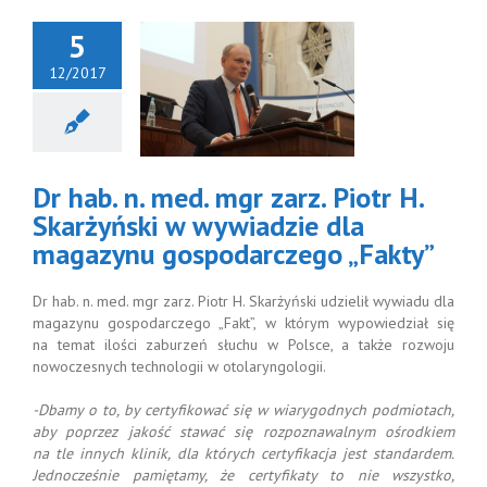
5
12/2017
hab. n. med.
zarz. Piotr H.
karżyński
ywiadzie dla
magazynu
Dr hab. n. med. mgr zarz. Piotr H.
spodarczego
„Fakty”
Skarżyński w wywiadzie dla
magazynu gospodarczego „Fakty”
Dr hab. n. med. mgr zarz. Piotr H. Skarżyński udzielił wywiadu dla
magazynu gospodarczego „Fakt”, w którym wypowiedział się
na temat ilości zaburzeń słuchu w Polsce, a także rozwoju
nowoczesnych technologii w otolaryngologii.
-Dbamy o to, by certyfikować się w wiarygodnych podmiotach,
aby poprzez jakość stawać się rozpoznawalnym ośrodkiem
na tle innych klinik, dla których certyfikacja jest standardem.
Jednocześnie pamiętamy, że certyfikaty to nie wszystko,