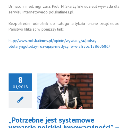
Dr hab. n. med. mgr zarz. Piotr H. Skarżyński udzielił wywiadu dla
serwisu internetowego polskatimes.pl.
Bezpośredni odnośnik do całego artykułu online znajdziecie
Państwo klikając w poniższy link:
http://www.polskatimes.pl/opinie/wywiady/a/polscy-
otolaryngolodzy-rozwijaja-medycyne-w-afryce,12860686/
8
01/2018
trzebne jest
ystemowe
rcie polskiej
wacyjności” –
d dla serwisu
„Potrzebne jest systemowe
ternetowego
PORTALE
wsparcie polskiej innowacyjności” –