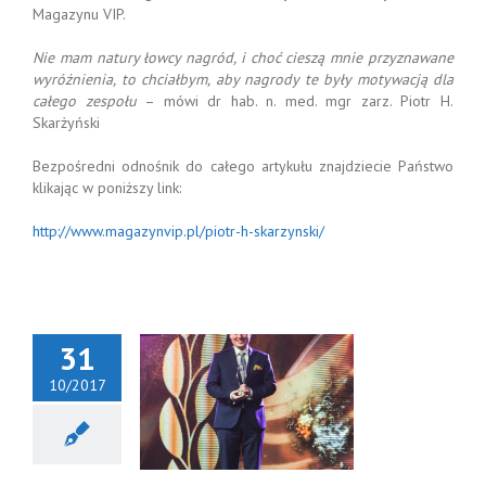
Magazynu VIP.
Nie mam natury łowcy nagród, i choć cieszą mnie przyznawane
wyróżnienia, to chciałbym, aby nagrody te były motywacją dla
całego zespołu
– mówi dr hab. n. med. mgr zarz. Piotr H.
Skarżyński
Bezpośredni odnośnik do całego artykułu znajdziecie Państwo
klikając w poniższy link:
http://www.magazynvip.pl/piotr-h-skarzynski/
31
10/2017
hab. n. med.
zarz. Piotr H.
karżyński
yróżniony