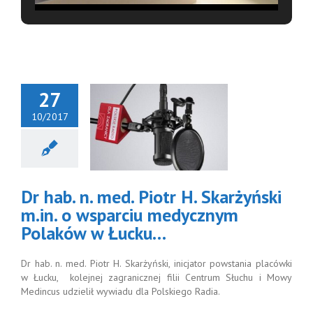
27
10/2017
hab. n. med.
 H. Skarżyński
n. o wsparciu
edycznym
ków w Łucku…
Dr hab. n. med. Piotr H. Skarżyński
m.in. o wsparciu medycznym
Polaków w Łucku…
Dr hab. n. med. Piotr H. Skarżyński, inicjator powstania placówki
w Łucku, kolejnej zagranicznej filii Centrum Słuchu i Mowy
Medincus udzielił wywiadu dla Polskiego Radia.