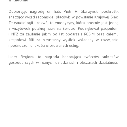
Odbierając nagrodę dr hab. Piotr H. Skarżyński podkreślił
znaczący wkład radomskiej placówki w powstanie Krajowej Sieci
Teleaudiologii i rozwój telemedycyny, która obecnie jest jedną
z wizytówek polskiej nauki na świecie. Podziękował pacjentom
i NFZ za zaufanie jakim od lat obdarzają RCSiM oraz całemu
zespołowi filii za nieustanny wysiłek wkładany w rozwijanie
i podnoszenie jakości oferowanych usług.
Lider Regionu to nagroda honorująca twórców sukcesów
gospodarczych w różnych dziedzinach i obszarach działalności
rynkowej. Kapituła konkursu wyróżnia firmy i samorządy, które
osiągnęły wysokie, ponadprzeciętne wyniki, w porównaniu
ze swoimi konkurentami na rynku. Wśród laureatów znajdują się
znane, duże przedsiębiorstwa, jak i mniejsze podmioty
gospodarcze, wyróżniające się na lokalnym rynku.
Honorowymi członkami kapituły konkursu byli: wicemarszałek
Senatu Adam Bielan, poseł do Parlamentu Europejskiego
Zbigniew Kuźmiuk i wicemarszałek województwa
mazowieckiego Rafał Rajkowski. Wśród patronów honorowych
byli Marcin Ruta, Anna Białkowska, Ewa Kopacz, Anna Kwiecień,