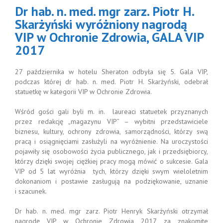
agrodą VIP
Dr hab. n. med. mgr zarz. Piotr H.
 Ochronie
wia, GALA VIP
Skarżyński wyróżniony nagrodą
2017
VIP w Ochronie Zdrowia, GALA VIP
2017
27 października w hotelu Sheraton odbyła się 5. Gala VIP,
podczas której dr hab. n. med. Piotr H. Skarżyński, odebrał
statuetkę w kategorii VIP w Ochronie Zdrowia.
Wśród gości gali byli m. in. laureaci statuetek przyznanych
przez redakcję „magazynu VIP” – wybitni przedstawiciele
biznesu, kultury, ochrony zdrowia, samorządności, którzy swą
pracą i osiągnięciami zasłużyli na wyróżnienie. Na uroczystości
pojawiły się osobowości życia publicznego, jak i przedsiębiorcy,
którzy dzięki swojej ciężkiej pracy mogą mówić o sukcesie. Gala
VIP od 5 lat wyróżnia tych, którzy dzięki swym wieloletnim
dokonaniom i postawie zasługują na podziękowanie, uznanie
i szacunek.
Dr hab. n. med. mgr zarz. Piotr Henryk Skarżyński otrzymał
nagrodę VIP w Ochronie Zdrowia 2017, za znakomite