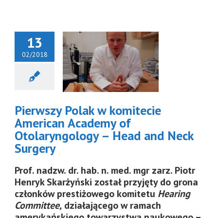
13
02/2018
rwszy Polak
 komitecie
ican Academy
tolaryngology
ead and Neck
Pierwszy Polak w komitecie
Surgery
American Academy of
Otolaryngology – Head and Neck
Surgery
Prof. nadzw. dr. hab. n. med. mgr zarz. Piotr
Henryk Skarżyński został przyjęty do grona
członków prestiżowego komitetu
Hearing
Committee,
działającego w ramach
amerykańskiego towarzystwa naukowego –