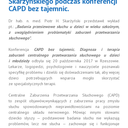
Skarżyńskiego podczas konferencji
CAPD bez tajemnic.
Dr hab. n. med. Piotr H. Skarżyński przedstawił wykład
pt.:
„
Badania przesiewowe słuchu u dzieci w wieku szkolnym,
z uwzględnieniem problematyki zaburzeń przetwarzania
słuchowego”.
Konferencja
CAPD bez tajemnic.
Diagnoza i terapia
zaburzeń centralnego przetwarzania słuchowego u dzieci
i młodzieży
odbyła się 20 października 2017 w Rzeszowie.
Lekarze, logopedzi, psychologowie i nauczyciele poznawali
specyfikę problemu i dzielili się doświadczeniami tak, aby więcej
dzieci potrzebujących wsparcia mogło skorzystać
ze specjalistycznych terapii.
Centralne Zaburzenia Przetwarzania Słuchowego (CAPD)
to zespół objawów,wynikających z zaburzenia pracy zmysłu
słuchu spowodowanych nieprawidłowościami na poziomie
centralnego układu nerwowego. Mówiąc innymi słowami:
dziecko słyszy — podstawowe badania słuchu nie wykazują
problemów, lecz nie słucha — zachowuje się i funkcjonuje