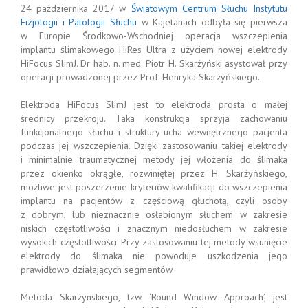
24 października 2017 w
Światowym Centrum Słuchu Instytutu
Fizjologii i Patologii Słuchu
w Kajetanach odbyła się pierwsza
w Europie Środkowo-Wschodniej operacja wszczepienia
implantu ślimakowego HiRes Ultra z użyciem nowej elektrody
HiFocus SlimJ. Dr hab. n. med. Piotr H. Skarżyński asystował przy
operacji prowadzonej przez Prof. Henryka Skarżyńskiego.
Elektroda HiFocus SlimJ jest to elektroda prosta o małej
średnicy przekroju. Taka konstrukcja sprzyja zachowaniu
funkcjonalnego słuchu i struktury ucha wewnętrznego pacjenta
podczas jej wszczepienia. Dzięki zastosowaniu takiej elektrody
i minimalnie traumatycznej metody jej włożenia do ślimaka
przez okienko okrągłe, rozwiniętej przez H. Skarżyńskiego,
możliwe jest poszerzenie kryteriów kwalifikacji do wszczepienia
implantu na pacjentów z częściową głuchotą, czyli osoby
z dobrym, lub nieznacznie osłabionym słuchem w zakresie
niskich częstotliwości i znacznym niedosłuchem w zakresie
wysokich częstotliwości. Przy zastosowaniu tej metody wsunięcie
elektrody do ślimaka nie powoduje uszkodzenia jego
prawidłowo działających segmentów.
Metoda Skarżynskiego, tzw. ‘Round Window Approach’, jest