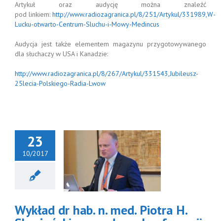
Artykuł oraz audycję można znaleźć
pod linkiem:
http://www.radiozagranica.pl/8/251/Artykul/331989,W-
Lucku-otwarto-Centrum-Sluchu-i-Mowy-Medincus
Audycja jest także elementem magazynu przygotowywanego
dla słuchaczy w USA i Kanadzie:
http://www.radiozagranica.pl/8/267/Artykul/331543,Jubileusz-
25lecia-Polskiego-Radia-Lwow
23
10/2017
ad dr hab. n.
d. Piotra H.
arżyńskiego
podczas
erencji CAPD
Wykład dr hab. n. med. Piotra H.
z tajemnic.