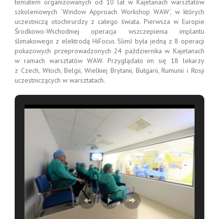
tematem organizowanych od 10 lat w Kajetanach warsztatów
szkoleniowych ‘Window Approach Workshop WAW’, w których
uczestniczą otochirurdzy z całego świata. Pierwsza w Europie
Środkowo-Wschodniej operacja wszczepienia implantu
ślimakowego z elektrodą HiFocus SlimJ była jedną z 8 operacji
pokazowych przeprowadzonych 24 października w Kajetanach
w ramach warsztatów WAW. Przyglądało im się 18 lekarzy
z Czech, Włoch, Belgii, Wielkiej Brytanii, Bułgarii, Rumunii i Rosji
uczestniczących w warsztatach.