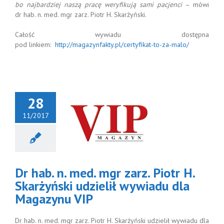
bo najbardziej naszą pracę weryfikują sami pacjenci
– mówi
dr hab. n. med. mgr zarz. Piotr H. Skarżyński.
Całość wywiadu dostępna
pod linkiem:
http://magazynfakty.pl/certyfikat-to-za-malo/
28
11/2017
hab. n. med.
zarz. Piotr H.
yński udzielił
ywiadu dla
gazynu VIP
Dr hab. n. med. mgr zarz. Piotr H.
Skarżyński udzielił wywiadu dla
Magazynu VIP
Dr hab. n. med. mgr zarz. Piotr H. Skarżyński udzielił wywiadu dla