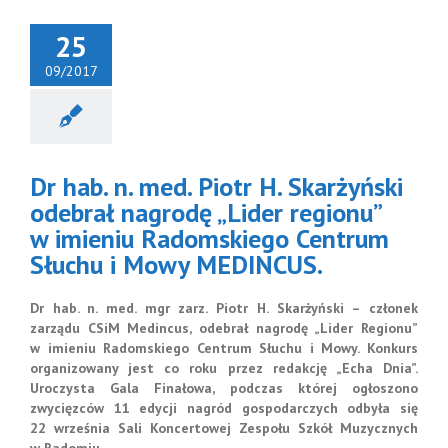
25
09/2017
hab. n. med.
 H. Skarżyński
brał nagrodę
der regionu”
w imieniu
Dr hab. n. med. Piotr H. Skarżyński
domskiego
trum Słuchu
odebrał nagrodę „Lider regionu”
wy MEDINCUS.
w imieniu Radomskiego Centrum
Słuchu i Mowy MEDINCUS.
Dr hab. n. med. mgr zarz. Piotr H. Skarżyński – członek
zarządu CSiM Medincus, odebrał nagrodę „Lider Regionu”
w imieniu Radomskiego Centrum Słuchu i Mowy. Konkurs
organizowany jest co roku przez redakcję „Echa Dnia”.
Uroczysta Gala Finałowa, podczas której ogłoszono
zwycięzców 11 edycji nagród gospodarczych odbyła się
22 września Sali Koncertowej Zespołu Szkół Muzycznych
w Radomiu.