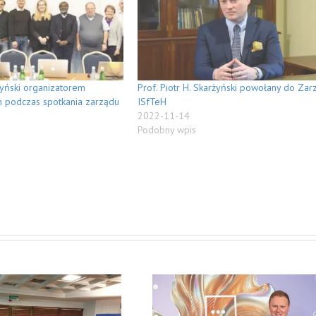
rżyński organizatorem
Prof. Piotr H. Skarżyński powołany do Zar
 podczas spotkania zarządu
ISfTeH
2022-11-14
Podobny wpis