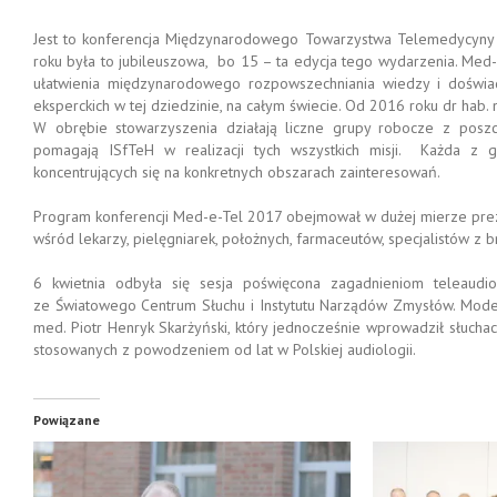
Jest to konferencja Międzynarodowego Towarzystwa Telemedycyny i 
roku była to jubileuszowa, bo 15 – ta edycja tego wydarzenia. Med
ułatwienia międzynarodowego rozpowszechniania wiedzy i doświad
eksperckich w tej dziedzinie, na całym świecie. Od 2016 roku dr hab.
W obrębie stowarzyszenia działają liczne grupy robocze z posz
pomagają ISfTeH w realizacji tych wszystkich misji. Każda z 
koncentrujących się na konkretnych obszarach zainteresowań.
Program konferencji Med-e-Tel 2017 obejmował w dużej mierze pre
wśród lekarzy, pielęgniarek, położnych, farmaceutów, specjalistów z 
6 kwietnia odbyła się sesja poświęcona zagadnieniom teleaudiol
ze Światowego Centrum Słuchu i Instytutu Narządów Zmysłów. Modera
med. Piotr Henryk Skarżyński, który jednocześnie wprowadził słucha
stosowanych z powodzeniem od lat w Polskiej audiologii.
Powiązane