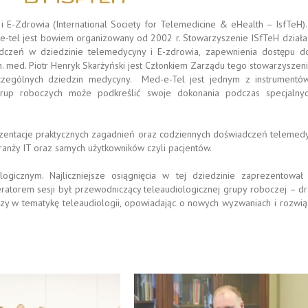
E-Zdrowia (International Society for Telemedicine & eHealth – IsfTeH)
-e-tel jest bowiem organizowany od 2002 r. Stowarzyszenie ISfTeH działa
czeń w dziedzinie telemedycyny i E-zdrowia, zapewnienia dostępu do
 n. med. Piotr Henryk Skarżyński jest Członkiem Zarządu tego stowarzyszeni
czególnych dziedzin medycyny. Med-e-Tel jest jednym z instrumentów
grup roboczych może podkreślić swoje dokonania podczas specjalnyc
zentacje praktycznych zagadnień oraz codziennych doświadczeń telemed
branży IT oraz samych użytkowników czyli pacjentów.
ogicznym. Najliczniejsze osiągnięcia w tej dziedzinie zaprezentował
torem sesji był przewodniczący teleaudiologicznej grupy roboczej – dr 
czy w tematykę teleaudiologii, opowiadając o nowych wyzwaniach i rozwią