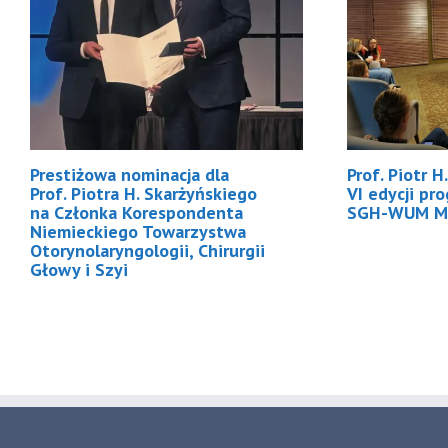
Prestiżowa nominacja dla
Prof. Piotr 
Prof. Piotra H. Skarżyńskiego
VI edycji pr
na Członka Korespondenta
SGH-WUM M
Niemieckiego Towarzystwa
Otorynolaryngologii, Chirurgii
Głowy i Szyi