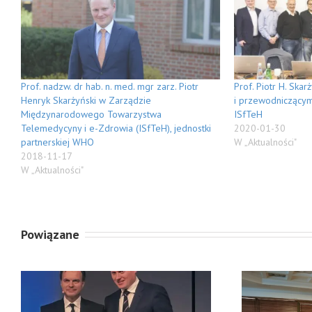
Prof. nadzw. dr hab. n. med. mgr zarz. Piotr
Prof. Piotr H. Ska
Henryk Skarżyński w Zarządzie
i przewodniczącym
Międzynarodowego Towarzystwa
ISfTeH
Telemedycyny i e-Zdrowia (ISfTeH), jednostki
2020-01-30
partnerskiej WHO
W „Aktualności"
2018-11-17
W „Aktualności"
Powiązane