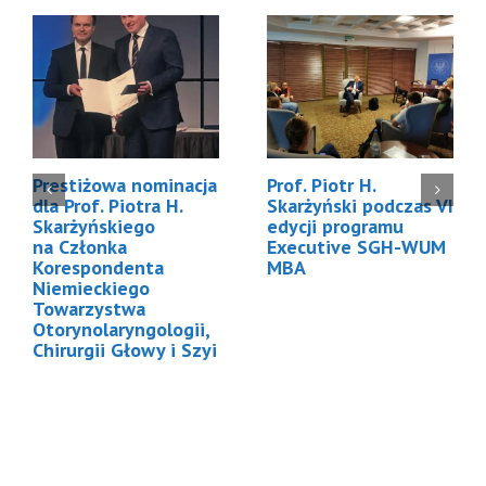
Prestiżowa nominacja
Prof. Piotr H.
dla Prof. Piotra H.
Skarżyński podczas VI
Skarżyńskiego
edycji programu
na Członka
Executive SGH-WUM
Korespondenta
MBA
Niemieckiego
Towarzystwa
Otorynolaryngologii,
Chirurgii Głowy i Szyi