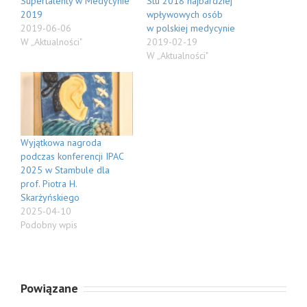
Supertalenty w Medycynie
Stu 2018 najbardziej
2019
wpływowych osób
2019-06-06
w polskiej medycynie
W „Aktualności"
2019-02-19
W „Aktualności"
Wyjątkowa nagroda
podczas konferencji IPAC
2025 w Stambule dla
prof. Piotra H.
Skarżyńskiego
2025-04-10
Podobny wpis
Powiązane