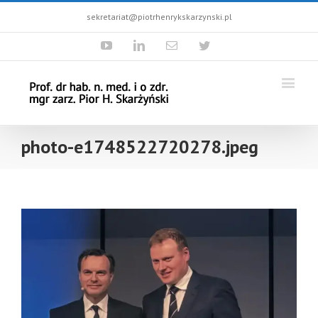
sekretariat@piotrhenrykskarzynski.pl
Youtube
Linkedin
Email
Twitter
photo-e1748522720278.jpeg