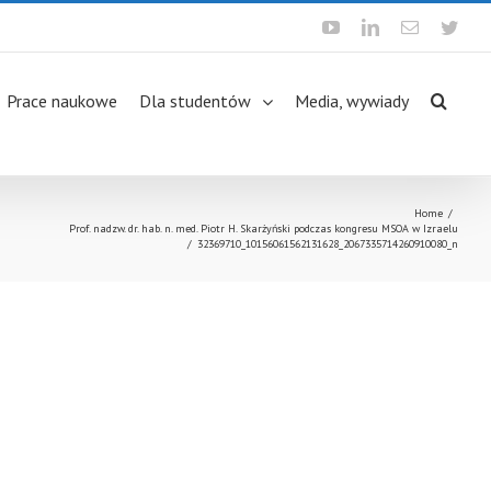
Youtube
Linkedin
Email
Twit
Prace naukowe
Dla studentów
Media, wywiady
Home
/
Prof. nadzw. dr. hab. n. med. Piotr H. Skarżyński podczas kongresu MSOA w Izraelu
/
32369710_10156061562131628_2067335714260910080_n