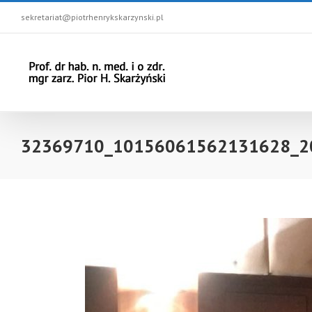
sekretariat@piotrhenrykskarzynski.pl
32369710_10156061562131628_2