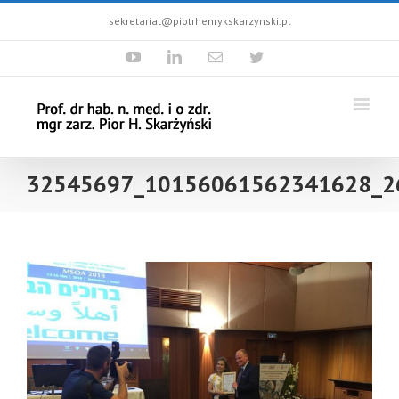
sekretariat@piotrhenrykskarzynski.pl
Youtube
Linkedin
Email
Twitter
32545697_10156061562341628_2