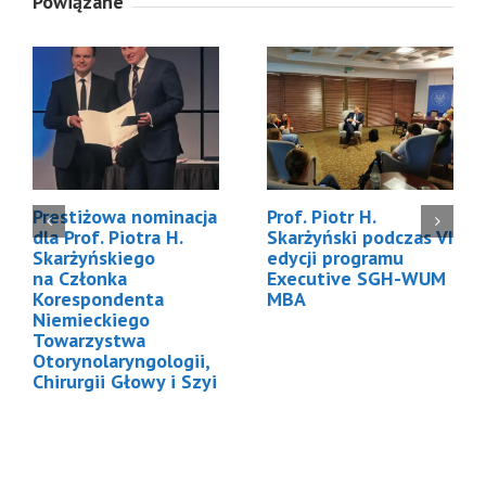
Powiązane
Prestiżowa nominacja
Prof. Piotr H.
dla Prof. Piotra H.
Skarżyński podczas VI
Skarżyńskiego
edycji programu
na Członka
Executive SGH-WUM
Korespondenta
MBA
Niemieckiego
Towarzystwa
Otorynolaryngologii,
Chirurgii Głowy i Szyi