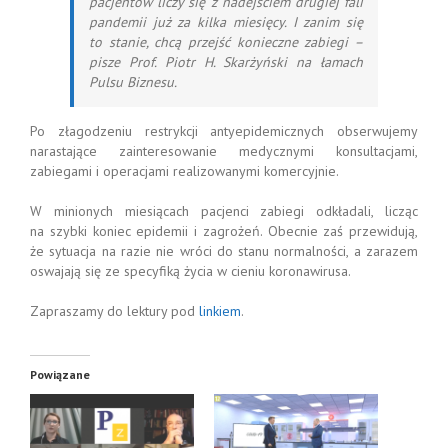
pacjentów liczy się z nadejściem drugiej fali
pandemii już za kilka miesięcy. I zanim się
to stanie, chcą przejść konieczne zabiegi –
pisze Prof. Piotr H. Skarżyński na łamach
Pulsu Biznesu.
Po złagodzeniu restrykcji antyepidemicznych obserwujemy
narastające zainteresowanie medycznymi konsultacjami,
zabiegami i operacjami realizowanymi komercyjnie.
W minionych miesiącach pacjenci zabiegi odkładali, licząc
na szybki koniec epidemii i zagrożeń. Obecnie zaś przewidują,
że sytuacja na razie nie wróci do stanu normalności, a zarazem
oswajają się ze specyfiką życia w cieniu koronawirusa.
Zapraszamy do lektury pod
linkiem
.
Powiązane