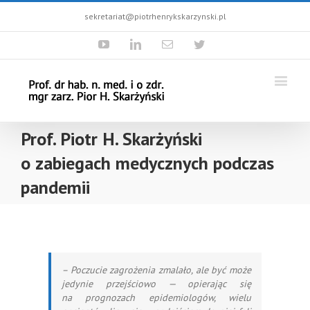
sekretariat@piotrhenrykskarzynski.pl
Youtube
Linkedin
Email
Twitter
Prof. Piotr H. Skarżyński
o zabiegach medycznych podczas
pandemii
– Poczucie zagrożenia zmalało, ale być może
jedynie przejściowo — opierając się
na prognozach epidemiologów, wielu