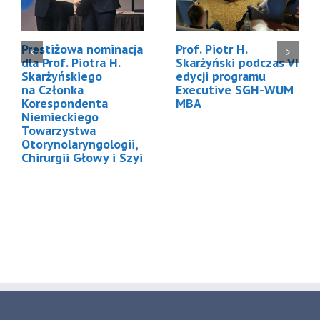
Prestiżowa nominacja
Prof. Piotr H.
dla Prof. Piotra H.
Skarżyński podczas VI
Skarżyńskiego
edycji programu
na Członka
Executive SGH-WUM
Korespondenta
MBA
Niemieckiego
Towarzystwa
Otorynolaryngologii,
Chirurgii Głowy i Szyi