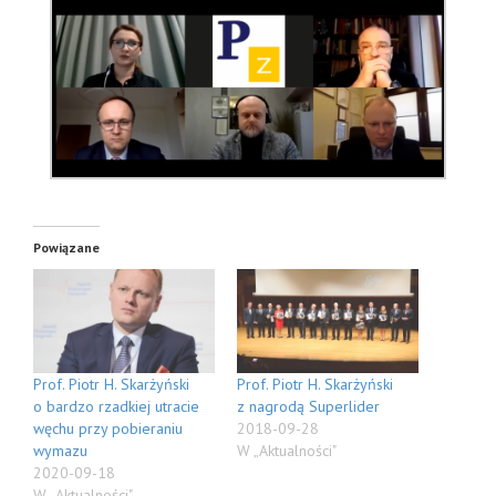
Powiązane
Prof. Piotr H. Skarżyński
Prof. Piotr H. Skarżyński
o bardzo rzadkiej utracie
z nagrodą Superlider
węchu przy pobieraniu
2018-09-28
wymazu
W „Aktualności"
2020-09-18
W „Aktualności"