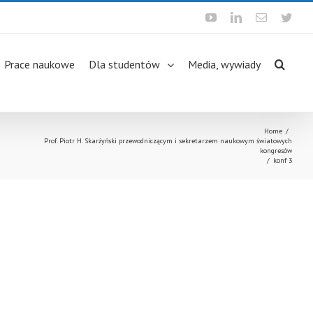
Youtube
Linkedin
Email
Twit
Prace naukowe
Dla studentów
Media, wywiady
Home
/
Prof. Piotr H. Skarżyński przewodniczącym i sekretarzem naukowym światowych
kongresów
/
konf 3