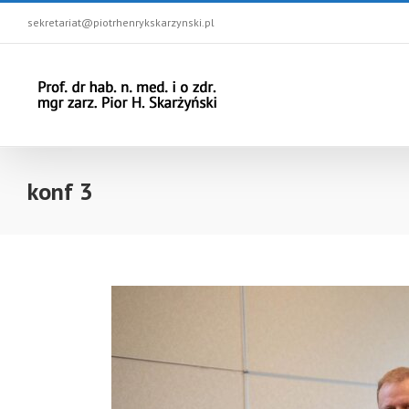
sekretariat@piotrhenrykskarzynski.pl
konf 3