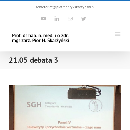
sekretariat@piotrhenrykskarzynski.pl
Youtube
Linkedin
Email
Twitter
21.05 debata 3