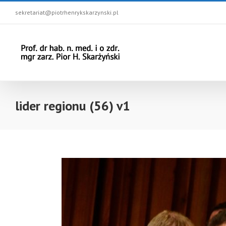
sekretariat@piotrhenrykskarzynski.pl
lider regionu (56) v1