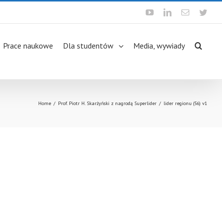
Youtube
Linkedin
Email
Twit
Prace naukowe
Dla studentów
Media, wywiady
Home
/
Prof. Piotr H. Skarżyński z nagrodą Superlider
/
lider regionu (56) v1