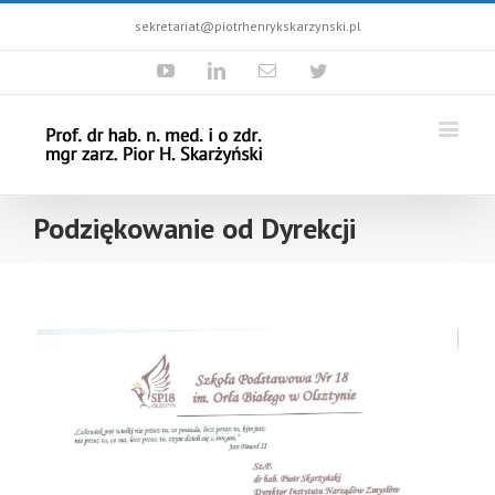
sekretariat@piotrhenrykskarzynski.pl
Youtube
Linkedin
Email
Twitter
Podziękowanie od Dyrekcji