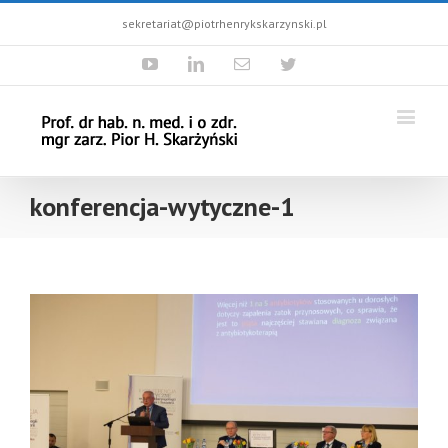
sekretariat@piotrhenrykskarzynski.pl
Youtube
Linkedin
Email
Twitter
konferencja-wytyczne-1