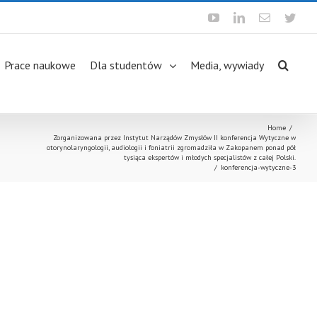
Youtube
Linkedin
Email
Twit
Prace naukowe
Dla studentów
Media, wywiady
Home
/
Zorganizowana przez Instytut Narządów Zmysłów II konferencja Wytyczne w
otorynolaryngologii, audiologii i foniatrii zgromadziła w Zakopanem ponad pół
tysiąca ekspertów i młodych specjalistów z całej Polski.
/
konferencja-wytyczne-3