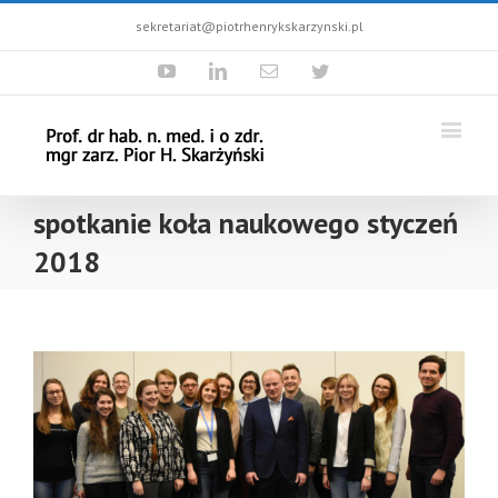
sekretariat@piotrhenrykskarzynski.pl
Youtube
Linkedin
Email
Twitter
spotkanie koła naukowego styczeń
2018