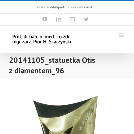
sekretariat@piotrhenrykskarzynski.pl
Youtube
Linkedin
Email
Twitter
20141105_statuetka Otis
z diamentem_96