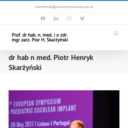
sekretariat@piotrhenrykskarzynski.pl
Youtube
Linkedin
Email
Twitter
dr hab n med. Piotr Henryk
Skarżyński