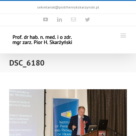
sekretariat@piotrhenrykskarzynski.pl
Youtube
Linkedin
Email
Twitter
DSC_6180