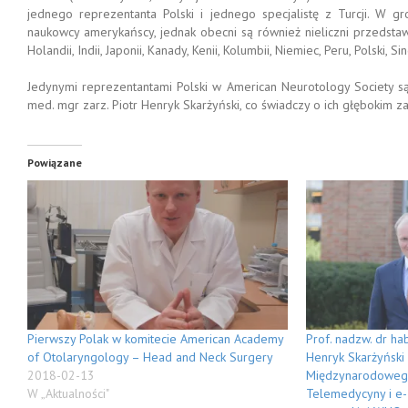
jednego reprezentanta Polski i jednego specjalistę z Turcji. W 
naukowcy amerykańscy, jednak obecni są również nieliczni przedstawicie
Holandii, Indii, Japonii, Kanady, Kenii, Kolumbii, Niemiec, Peru, Polski, Sin
Jedynymi reprezentantami Polski w American Neurotology Society są p
med. mgr zarz. Piotr Henryk Skarżyński, co świadczy o ich głębokim
Powiązane
Pierwszy Polak w komitecie American Academy
Prof. nadzw. dr hab
of Otolaryngology – Head and Neck Surgery
Henryk Skarżyński
2018-02-13
Międzynarodoweg
W „Aktualności"
Telemedycyny i e-