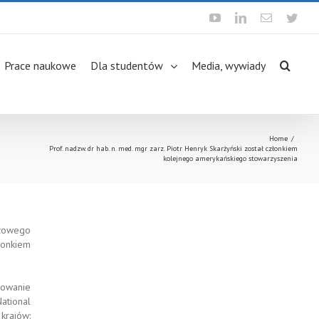
Youtube
Linkedin
Email
Twit
Prace naukowe
Dla studentów
Media, wywiady
Home
/
Prof. nadzw. dr hab. n. med. mgr zarz. Piotr Henryk Skarżyński został członkiem
kolejnego amerykańskiego stowarzyszenia
iżowego
łonkiem
towanie
ational
krajów: