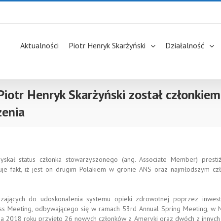
Aktualności
Piotr Henryk Skarżyński
Działalność
 Piotr Henryk Skarżyński został członkiem
zenia
zyskał status członka stowarzyszonego (ang. Associate Member) prest
uje fakt, iż jest on drugim Polakiem w gronie ANS oraz najmłodszym cz
zających do udoskonalenia systemu opieki zdrowotnej poprzez inwes
ness Meeting, odbywającego się w ramach 53rd Annual Spring Meeting, w N
ia 2018 roku przyjęto 26 nowych członków z Ameryki oraz dwóch z innych 