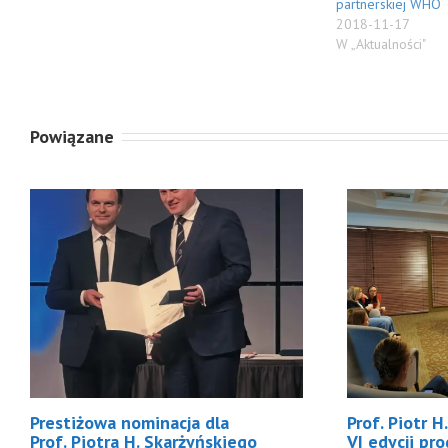
partnerskiej WHO
2018-11-17
W „Aktualności"
Powiązane
Prestiżowa nominacja dla
Prof. Piotr 
Prof. Piotra H. Skarżyńskiego
VI edycji pr