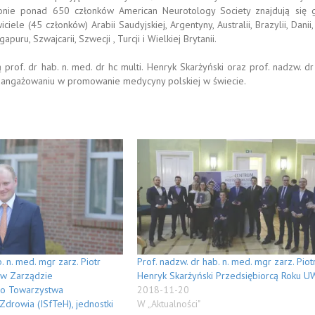
gronie ponad 650 członków American Neurotology Society znajdują się 
le (45 członków) Arabii Saudyjskiej, Argentyny, Australii, Brazylii, Danii, 
gapuru, Szwajcarii, Szwecji , Turcji i Wielkiej Brytanii.
rof. dr hab. n. med. dr hc multi. Henryk Skarżyński oraz prof. nadzw. dr 
 zaangażowaniu w promowanie medycyny polskiej w świecie.
. n. med. mgr zarz. Piotr
Prof. nadzw. dr hab. n. med. mgr zarz. Piot
 w Zarządzie
Henryk Skarżyński Przedsiębiorcą Roku U
o Towarzystwa
2018-11-20
Zdrowia (ISfTeH), jednostki
W „Aktualności"