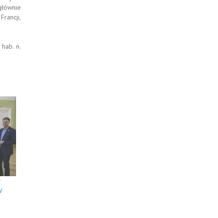
głównie
Francji,
hab. n.
r
W