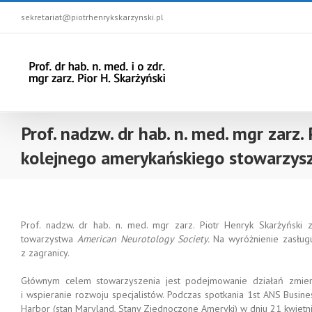
sekretariat@piotrhenrykskarzynski.pl
Prof. nadzw. dr hab. n. med. mgr zarz.
kolejnego amerykańskiego stowarzys
Prof. nadzw. dr hab. n. med. mgr zarz. Piotr Henryk Skarżyński 
towarzystwa
American Neurotology Society.
Na wyróżnienie zasług
z zagranicy.
Głównym celem stowarzyszenia jest podejmowanie działań zmier
i wspieranie rozwoju specjalistów. Podczas spotkania 1st ANS Busi
Harbor (stan Maryland, Stany Zjednoczone Ameryki) w dniu 21 kwietn