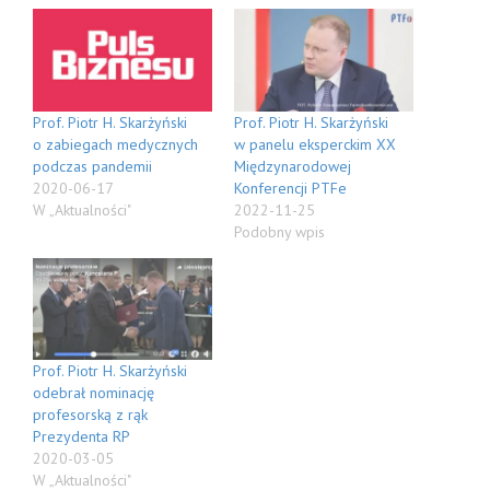
Prof. Piotr H. Skarżyński
Prof. Piotr H. Skarżyński
o zabiegach medycznych
w panelu eksperckim XX
podczas pandemii
Międzynarodowej
2020-06-17
Konferencji PTFe
W „Aktualności"
2022-11-25
Podobny wpis
Prof. Piotr H. Skarżyński
odebrał nominację
profesorską z rąk
Prezydenta RP
2020-03-05
W „Aktualności"