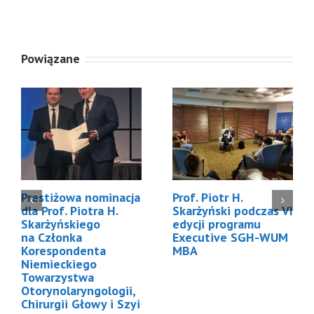
Powiązane
Prestiżowa nominacja
Prof. Piotr H.
dla Prof. Piotra H.
Skarżyński podczas VI
Skarżyńskiego
edycji programu
na Członka
Executive SGH-WUM
Korespondenta
MBA
Niemieckiego
Towarzystwa
Otorynolaryngologii,
Chirurgii Głowy i Szyi