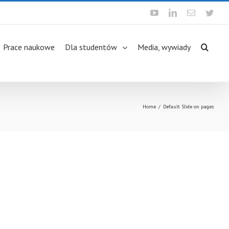
Youtube
Linkedin
Email
Twit
Prace naukowe
Dla studentów
Media, wywiady
Home
/
Default Slide on pages