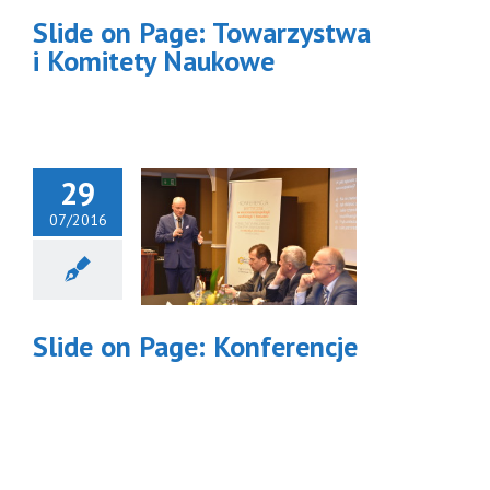
Slide on Page: Towarzystwa
i Komitety Naukowe
29
07/2016
ide on Page:
onferencje
Slide on Page: Konferencje