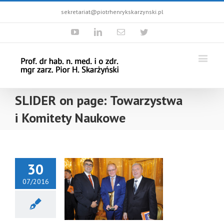
sekretariat@piotrhenrykskarzynski.pl
Youtube
Linkedin
Email
Twitter
SLIDER on page: Towarzystwa
i Komitety Naukowe
30
07/2016
ide on Page:
warzystwa
 Komitety
Naukowe