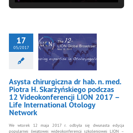
17
05/2017
a chirurgiczna
hab. n. med.
Piotra H.
arżyńskiego
odczas 12
Asysta chirurgiczna dr hab. n. med.
okonferencji
 2017 – Life
Piotra H. Skarżyńskiego podczas
ternational
12 Videokonferencji LION 2017 –
logy Network
Life International Otology
Network
We wtorek 12 maja 2017 r. odbyła się dwunasta edycja
popularnej światowej wideokonferencji szkoleniowej LION –