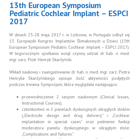
13th European Symposium
Pediatric Cochlear Implant – ESPCI
2017
W dniach 25-28 maja 2017 r. w Lizbonie, w Portugalii odbył się
13. Europejski Kongres Implantów Ślimakowych u Dzieci (13th
European Symposium Pediatric Cochlear Implant – ESPCI 2017).
W tegorocznym spotkaniu wziął czynny udział dr hab. n. med.
mgr zarz. Piotr Henryk Skarżyński.
Wkład naukowy i zaangażowanie dr hab. n. med. mgr zarz. Piotra
Henryka Skarżyńskiego opisuje ilość aktywności podjętych
podczas trwania Sympozjum, która wyglądała następująco:
przewodniczenie 2 sesjom naukowym (Clinical Issues,
Instructional Courses),
członkostwo w 2 panelach dyskusyjnych okrągłych stołów
(„Electrode design and drug delivery” i „Cochlear
implantation in special cases” oraz pełnienie funkcji
moderatora panelu dyskusyjnego w okrągłym stole:
„Complications and failures”.