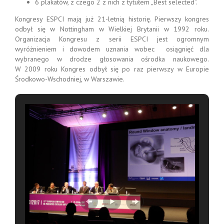
6 plakatów, z czego 2 z nich z tytułem „Best selected”.
Kongresy ESPCI mają już 21-letnią historię. Pierwszy kongres
odbył się w Nottingham w Wielkiej Brytanii w 1992 roku.
Organizacja Kongresu z serii ESPCI jest ogromnym
wyróżnieniem i dowodem uznania wobec osiągnięć dla
wybranego w drodze głosowania ośrodka naukowego.
W 2009 roku Kongres odbył się po raz pierwszy w Europie
Środkowo-Wschodniej, w Warszawie.