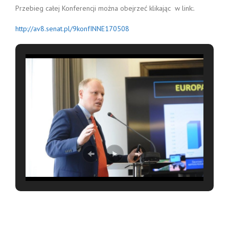
Przebieg całej Konferencji można obejrzeć klikając w link:.
http://av8.senat.pl/9konfINNE170508