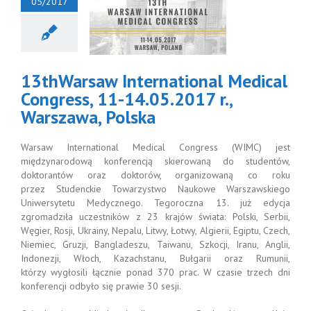
05/2017
3thWarsaw
ternational
cal Congress,
4.05.2017 r.,
zawa, Polska
13thWarsaw International Medical
Congress, 11-14.05.2017 r.,
Warszawa, Polska
Warsaw International Medical Congress (WIMC) jest
międzynarodową konferencją skierowaną do studentów,
doktorantów oraz doktorów, organizowaną co roku
przez Studenckie Towarzystwo Naukowe Warszawskiego
Uniwersytetu Medycznego. Tegoroczna 13. już edycja
zgromadziła uczestników z 23 krajów świata: Polski, Serbii,
Węgier, Rosji, Ukrainy, Nepalu, Litwy, Łotwy, Algierii, Egiptu, Czech,
Niemiec, Gruzji, Bangladeszu, Taiwanu, Szkocji, Iranu, Anglii,
Indonezji, Włoch, Kazachstanu, Bułgarii oraz Rumunii,
którzy wygłosili łącznie ponad 370 prac. W czasie trzech dni
konferencji odbyło się prawie 30 sesji.