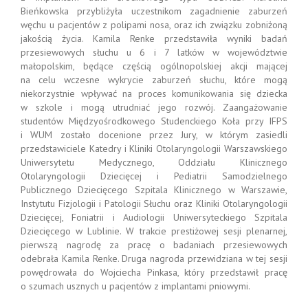
Bieńkowska przybliżyła uczestnikom zagadnienie zaburzeń
węchu u pacjentów z polipami nosa, oraz ich związku zobniżoną
jakością życia. Kamila Renke przedstawiła wyniki badań
przesiewowych słuchu u 6 i 7 latków w województwie
małopolskim, będące częścią ogólnopolskiej akcji mającej
na celu wczesne wykrycie zaburzeń słuchu, które mogą
niekorzystnie wpływać na proces komunikowania się dziecka
w szkole i mogą utrudniać jego rozwój. Zaangażowanie
studentów Międzyośrodkowego Studenckiego Koła przy IFPS
i WUM zostało docenione przez Jury, w którym zasiedli
przedstawiciele Katedry i Kliniki Otolaryngologii Warszawskiego
Uniwersytetu Medycznego, Oddziału Klinicznego
Otolaryngologii Dziecięcej i Pediatrii Samodzielnego
Publicznego Dziecięcego Szpitala Klinicznego w Warszawie,
Instytutu Fizjologii i Patologii Słuchu oraz Kliniki Otolaryngologii
Dziecięcej, Foniatrii i Audiologii Uniwersyteckiego Szpitala
Dziecięcego w Lublinie. W trakcie prestiżowej sesji plenarnej,
pierwszą nagrodę za pracę o badaniach przesiewowych
odebrała Kamila Renke. Druga nagroda przewidziana w tej sesji
powędrowała do Wojciecha Pinkasa, który przedstawił pracę
o szumach usznych u pacjentów z implantami pniowymi.