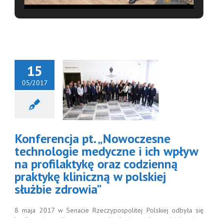
15
05/2017
onferencja
 „Nowoczesne
echnologie
yczne i ich
wpływ
Konferencja pt. „Nowoczesne
profilaktykę
z codzienną
technologie medyczne i ich wpływ
tykę kliniczną
na profilaktykę oraz codzienną
lskiej służbie
praktykę kliniczną w polskiej
zdrowia”
służbie zdrowia”
8 maja 2017 w Senacie Rzeczypospolitej Polskiej odbyła się