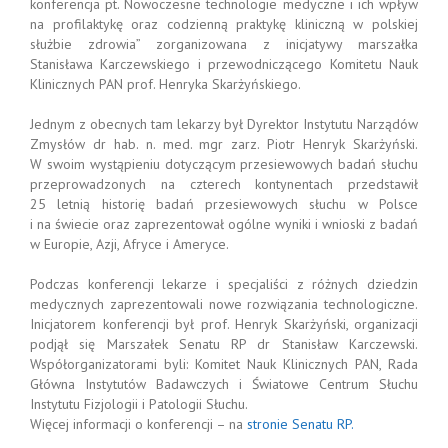
konferencja pt. Nowoczesne technologie medyczne i ich wpływ
na profilaktykę oraz codzienną praktykę kliniczną w polskiej
służbie zdrowia” zorganizowana z inicjatywy marszałka
Stanisława Karczewskiego i przewodniczącego Komitetu Nauk
Klinicznych PAN prof. Henryka Skarżyńskiego.
Jednym z obecnych tam lekarzy był Dyrektor Instytutu Narządów
Zmysłów dr hab. n. med. mgr zarz. Piotr Henryk Skarżyński.
W swoim wystąpieniu dotyczącym przesiewowych badań słuchu
przeprowadzonych na czterech kontynentach przedstawił
25 letnią historię badań przesiewowych słuchu w Polsce
i na świecie oraz zaprezentował ogólne wyniki i wnioski z badań
w Europie, Azji, Afryce i Ameryce.
Podczas konferencji lekarze i specjaliści z różnych dziedzin
medycznych zaprezentowali nowe rozwiązania technologiczne.
Inicjatorem konferencji był prof. Henryk Skarżyński, organizacji
podjął się Marszałek Senatu RP dr Stanisław Karczewski.
Współorganizatorami byli: Komitet Nauk Klinicznych PAN, Rada
Główna Instytutów Badawczych i Światowe Centrum Słuchu
Instytutu Fizjologii i Patologii Słuchu.
Więcej informacji o konferencji – na
stronie Senatu RP.