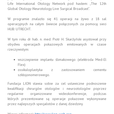
Life International Otology Network pod hasłem: „The 12th
Global Otology-Neurotology Live Surgical Broadcast”.
W programie znalazło się 41 operacji na żywo z 18 sal
operacyjnych na całym świecie połączonych za pomocą sieci
HUB: UTRECHT.
W tym roku dr hab. n. med. Piotr H. Skarżyński asystował przy
obydwu operacjach pokazowych emitowanych w czasie
rzeczywistym:
wszczepienie implantu ślimakowego (elektroda Med-El
Flex)
ossikuloplastyka z zastosowaniem cementu
szkłojonomerowego.
Fundacja LION stawia sobie za cel ustawiczne podnoszenie
kwalifikacji chirurgów otologów i neurootologów poprzez
regularnie organizowane wideokonferencje, podczas
których prezentowane są operacje pokazowe wykonywane
przez najlepszych specjalistów z danej dziedziny.