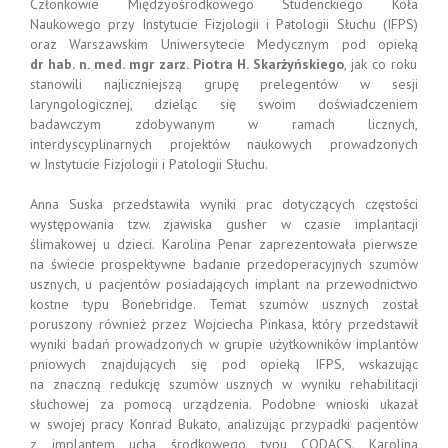
Członkowie Międzyośrodkowego Studenckiego Koła
Naukowego przy Instytucie Fizjologii i Patologii Słuchu (IFPS)
oraz Warszawskim Uniwersytecie Medycznym pod opieką
dr hab. n. med. mgr zarz. Piotra H. Skarżyńskiego
, jak co roku
stanowili najliczniejszą grupę prelegentów w sesji
laryngologicznej, dzieląc się swoim doświadczeniem
badawczym zdobywanym w ramach licznych,
interdyscyplinarnych projektów naukowych prowadzonych
w Instytucie Fizjologii i Patologii Słuchu.
Anna Suska przedstawiła wyniki prac dotyczących częstości
występowania tzw. zjawiska gusher w czasie implantacji
ślimakowej u dzieci. Karolina Penar zaprezentowała pierwsze
na świecie prospektywne badanie przedoperacyjnych szumów
usznych, u pacjentów posiadających implant na przewodnictwo
kostne typu Bonebridge. Temat szumów usznych został
poruszony również przez Wojciecha Pinkasa, który przedstawił
wyniki badań prowadzonych w grupie użytkowników implantów
pniowych znajdujących się pod opieką IFPS, wskazując
na znaczną redukcję szumów usznych w wyniku rehabilitacji
słuchowej za pomocą urządzenia. Podobne wnioski ukazał
w swojej pracy Konrad Bukato, analizując przypadki pacjentów
z implantem ucha środkowego typu CODACS. Karolina