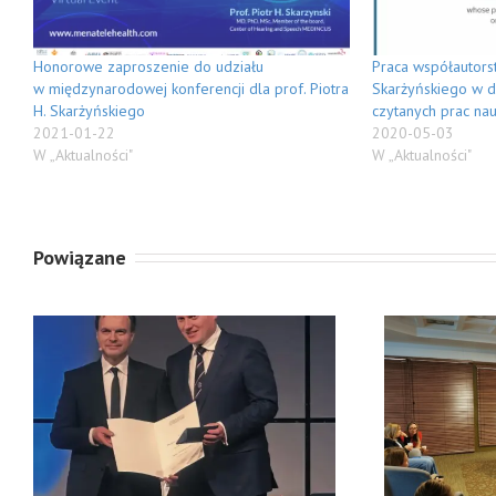
Honorowe zaproszenie do udziału
Praca współautorst
w międzynarodowej konferencji dla prof. Piotra
Skarżyńskiego w dz
H. Skarżyńskiego
czytanych prac na
2021-01-22
2020-05-03
W „Aktualności"
W „Aktualności"
Powiązane