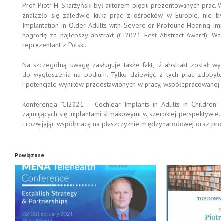
Prof. Piotr H. Skarżyński był autorem pięciu prezentowanych prac.
znalazło się zaledwie kilka prac z ośrodków w Europie, nie by
Implantation in Older Adults with Severe or Profound Hearing Impa
nagrodę za najlepszy abstrakt (CI2021 Best Abstract Award). Wa
reprezentant z Polski.
Na szczególną uwagę zasługuje także fakt, iż abstrakt został 
do wygłoszenia na podium. Tylko dziewięć z tych prac zdobył
i potencjale wyników przedstawionych w pracy, współopracowanej p
Konferencja “CI2021 – Cochlear Implants in Adults in Children” 
zajmujących się implantami ślimakowymi w szerokiej perspektywie. P
i rozwijając współpracę na płaszczyźnie międzynarodowej oraz pro
Powiązane