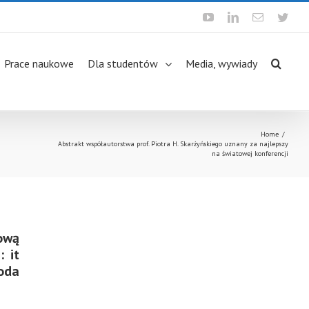
Youtube
Linkedin
Email
Twit
Prace naukowe
Dla studentów
Media, wywiady
Home
/
Abstrakt współautorstwa prof. Piotra H. Skarżyńskiego uznany za najlepszy
na światowej konferencji
ową
 it
oda