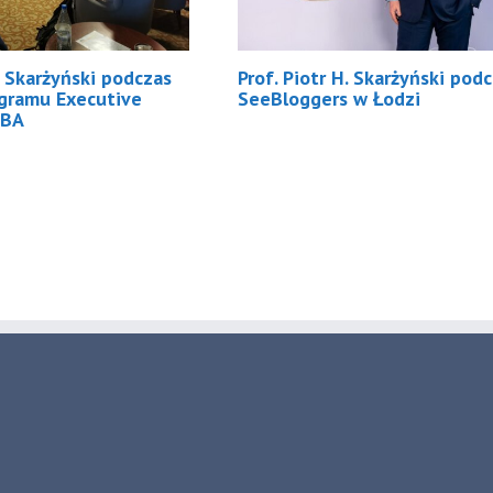
H. Skarżyński podczas
Prof. Piotr H. Skarżyński pod
ogramu Executive
SeeBloggers w Łodzi
BA