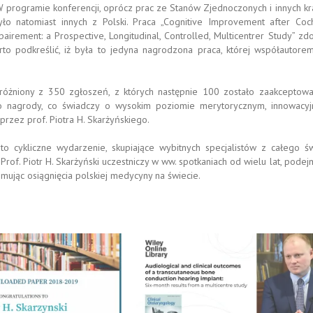
 W programie konferencji, oprócz prac ze Stanów Zjednoczonych i innych kr
ło natomiast innych z Polski. Praca „Cognitive Improvement after Coc
irement: a Prospective, Longitudinal, Controlled, Multicentrer Study” zd
rto podkreślić, iż była to jedyna nagrodzona praca, której współautore
wyróżniony z 350 zgłoszeń, z których następnie 100 zostało zaakceptow
o nagrody, co świadczy o wysokim poziomie merytorycznym, innowacyj
rzez prof. Piotra H. Skarżyńskiego.
to cykliczne wydarzenie, skupiające wybitnych specjalistów z całego św
rof. Piotr H. Skarżyński uczestniczy w ww. spotkaniach od wielu lat, podej
mując osiągnięcia polskiej medycyny na świecie.