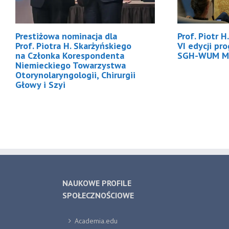
Prestiżowa nominacja dla
Prof. Piotr 
Prof. Piotra H. Skarżyńskiego
VI edycji pr
na Członka Korespondenta
SGH-WUM M
Niemieckiego Towarzystwa
Otorynolaryngologii, Chirurgii
Głowy i Szyi
NAUKOWE PROFILE
SPOŁECZNOŚCIOWE
Academia.edu