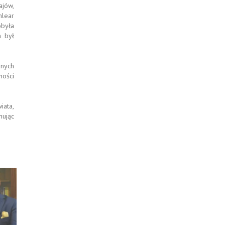
ajów,
hlear
obyła
m był
anych
ności
iata,
mując