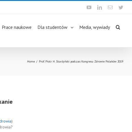
Youtube
Linkedin
Email
Twit
Prace naukowe
Dla studentów
Media, wywiady
Home
/
Prof. Piotr H. Skarżyński podczas Kongresu Zdrowie Polaków 2019
kanie
drowia
)
drowia?