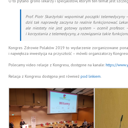
O to pytano grono lekarzy i specjalistów, którym ten temat jest szczeg
Prof. Piotr Skarżyński wspominał początki telemedycyny –
dziś tak naprawdę zaczyna to realnie funkcjonować. Lekar
ale niestety nie jest gotowy system – ocenił profesor
i korzystania z telemedycyny, a rozwiązania takie funkcjon
Kongres Zdrowie Polaków 2019 to wydarzenie zorganizowane ponad p
i największa inwestycja na przyszłość – mówili organizatorzy Kongres
Polecamy video relacje z Kongresu, dostępne na kanale:
https://www.
Relacja z Kongresu dostępna jest również
pod linkiem
.