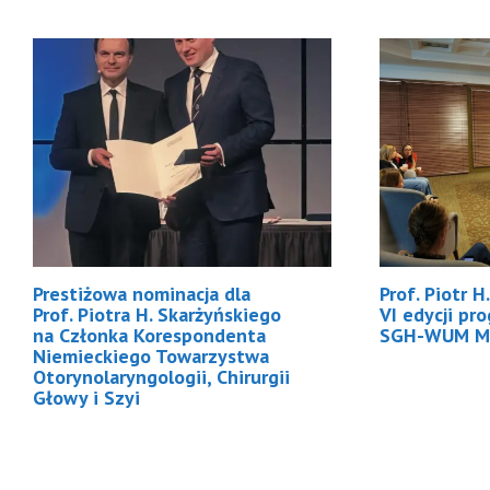
Prestiżowa nominacja dla
Prof. Piotr 
Prof. Piotra H. Skarżyńskiego
VI edycji pr
na Członka Korespondenta
SGH-WUM M
Niemieckiego Towarzystwa
Otorynolaryngologii, Chirurgii
Głowy i Szyi