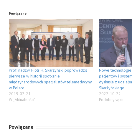
Powiązane
Prof. nadzw. Piotr H. Skarżyński poprowadził
Nowe technologie
pierwsze w historii spotkanie
pacjentów i syste
międzynarodowych specjalistów telemedycyny
dyskusja z udziałe
w Polsce
Skarżyńskiego
2019-02-21
2022-10-22
W „Aktualności"
Podobny wpis
Powiązane