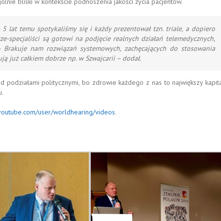
ólnie bliski w kontekście podnoszenia jakości życia pacjentów.
 5 lat temu spotykaliśmy się i każdy prezentował tzn.
triale
, a dopiero
ze-specjaliści są gotowi na podjęcie realnych działań telemedycznych,
. – Brakuje nam rozwiązań systemowych, zachęcających do stosowania
ują już całkiem dobrze np. w Szwajcarii – dodał.
odziałami politycznymi, bo zdrowie każdego z nas to największy kapita
u.
youtube.com/user/worldhearing/videos
.