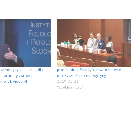
 w medycynie szansą dla
prof. Piotr H. Skarżyński w rozmowie
mu ochrony zdrowia –
o przyszłości telemedycyny
m prof. Piotra H.
2019-05-22
W „Aktualności"