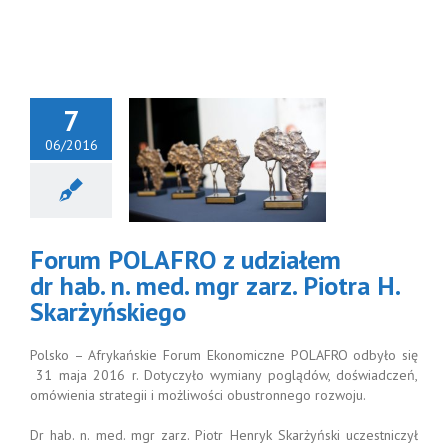
7
06/2016
um POLAFRO
ziałem dr hab.
ed. mgr zarz.
Piotra H.
arżyńskiego
Forum POLAFRO z udziałem
Aktualności
dr hab. n. med. mgr zarz. Piotra H.
Skarżyńskiego
Polsko – Afrykańskie Forum Ekonomiczne POLAFRO odbyło się
31 maja 2016 r. Dotyczyło wymiany poglądów, doświadczeń,
omówienia strategii i możliwości obustronnego rozwoju.
Dr hab. n. med. mgr zarz. Piotr Henryk Skarżyński uczestniczył