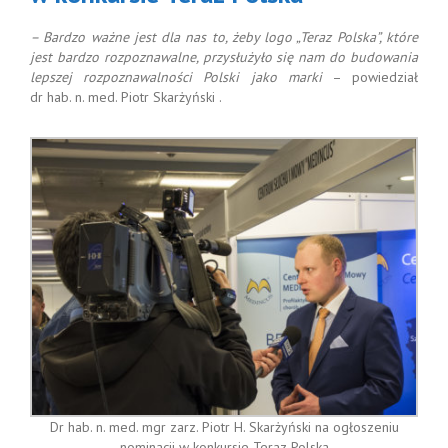
– Bardzo ważne jest dla nas to, żeby logo „Teraz Polska”, które
jest bardzo rozpoznawalne, przysłużyło się nam do budowania
lepszej rozpoznawalności Polski jako marki
– powiedział
dr hab. n. med. Piotr Skarżyński .
Dr hab. n. med. mgr zarz. Piotr H. Skarżyński na ogłoszeniu
nominacji w konkursie Teraz Polska