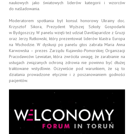
naukowych jako światowych liderów kategorii i wzorców
do naśladowania.
Moderatorem spotkania był konsul honorowy Ukrainy doc.
Krzysztof Sikora, Prezydent Wyższej Szkoły Gospodarki
w Bydgoszczy. W panelu wzięli też udział DavitJaparidze z Gruzji
oraz Jerzy Rutkowski, który prezentował liderów klastra Europa
na Wschodzie. W dyskusji po panelu głos zabrała Maria Anna
Karwowska – prezes Zarządu Kujawsko-Pomorskiej Organizacji
Pracodawców Lewiatan, która zwróciła uwagę, że zarabianie na
usługach związanych ochroną zdrowia nie powinno być dłużej
traktowane wstydliwie. Oczywiście pod warunkiem, że są to
działania prowadzone etycznie i z poszanowaniem godności
pacjentów.