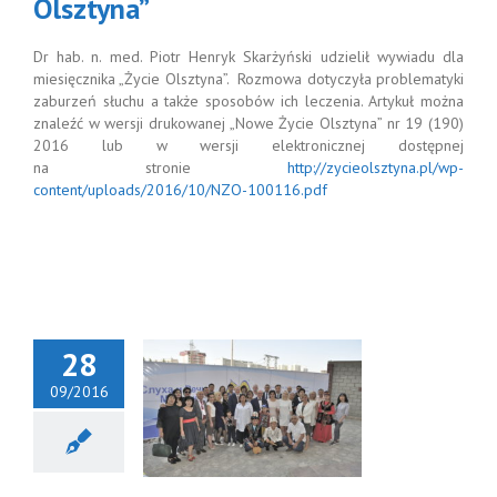
Olsztyna”
Dr hab. n. med. Piotr Henryk Skarżyński udzielił wywiadu dla
miesięcznika „Życie Olsztyna”. Rozmowa dotyczyła problematyki
zaburzeń słuchu a także sposobów ich leczenia. Artykuł można
znaleźć w wersji drukowanej „Nowe Życie Olsztyna” nr 19 (190)
2016 lub w wersji elektronicznej dostępnej
na stronie
http://zycieolsztyna.pl/wp-
content/uploads/2016/10/NZO-100116.pdf
28
09/2016
hab. n. med.
zarz. Piotr H.
yński podczas
rcia kolejnej,
granicznej