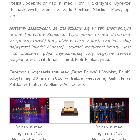
Polska”
,
odebrał dr hab. n. med. Piotr H. Skarżyński, Dyrektor
ds. naukowych, członek zarządu Centrum Słuchu i Mowy Sp.
z o.o.
Jesteśmy zaszczyceni, że znaleźliśmy się w tak znamienitym
gronie Laureatów Konkursu. Wyróżnienie to jest dowodem,
że sprawny rozwój firmy idzie w parze z dostarczaniem usług
najwyższej jakości. W naszej – trudnej, medycznej branży – jest
to kluczowe, gdyż najważniejszą rolę odgrywa zawsze
pacjent
powiedział dr hab. n. med. Piotr H. Skarżyński.
Ceremonia wręczenia statuetek „Teraz Polska” i „Wybitny Polak”
odbyła się 30 maja 2016 w trakcie wieczornej Gali „Teraz
Polska” w Teatrze Wielkim w Warszawie.
Dr hab. n. med.
Dr hab. n. med.
mgr zarz. Piotr
mgr zarz. Piotr
Henryk Skarżyński,
Henryk Skarżyński,