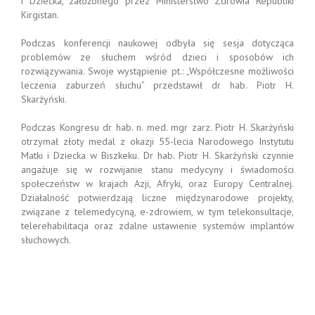
i Dziecka, założonego przez Ministerstwo Zdrowia Republiki
Kirgistan.
Podczas konferencji naukowej odbyła się sesja dotycząca
problemów ze słuchem wśród dzieci i sposobów ich
rozwiązywania. Swoje wystąpienie pt.: „Współczesne możliwości
leczenia zaburzeń słuchu” przedstawił dr hab. Piotr H.
Skarżyński.
Podczas Kongresu dr hab. n. med. mgr zarz. Piotr H. Skarżyński
otrzymał złoty medal z okazji 55-lecia Narodowego Instytutu
Matki i Dziecka w Biszkeku. Dr hab. Piotr H. Skarżyński czynnie
angażuje się w rozwijanie stanu medycyny i świadomości
społeczeństw w krajach Azji, Afryki, oraz Europy Centralnej.
Działalność potwierdzają liczne międzynarodowe projekty,
związane z telemedycyną, e-zdrowiem, w tym telekonsultacje,
telerehabilitacja oraz zdalne ustawienie systemów implantów
słuchowych.