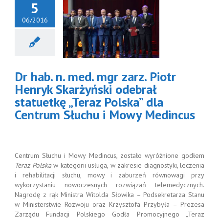
5
06/2016
hab. n. med.
 zarz. Piotr
yk Skarżyński
rał statuetkę
az Polska” dla
Dr hab. n. med. mgr zarz. Piotr
trum Słuchu
owy Medincus
Henryk Skarżyński odebrał
Aktualności
statuetkę „Teraz Polska” dla
Centrum Słuchu i Mowy Medincus
Centrum Słuchu i Mowy Medincus, zostało wyróżnione godłem
Teraz Polska
w kategorii usługa, w zakresie diagnostyki, leczenia
i rehabilitacji słuchu, mowy i zaburzeń równowagi przy
wykorzystaniu nowoczesnych rozwiązań telemedycznych.
Nagrodę z rąk Ministra Witolda Słowika – Podsekretarza Stanu
w Ministerstwie Rozwoju oraz Krzysztofa Przybyła – Prezesa
Zarządu Fundacji Polskiego Godła Promocyjnego „Teraz