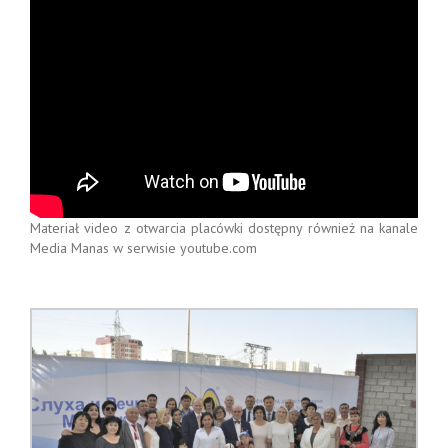
Materiał video z otwarcia placówki dostępny również na kanale
Media Manas w serwisie youtube.com