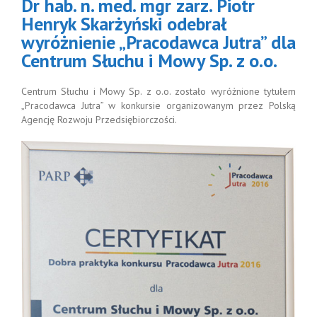
Dr hab. n. med. mgr zarz. Piotr
odawca Jutra”
entrum Słuchu
Henryk Skarżyński odebrał
wy Sp. z o.o.
wyróżnienie „Pracodawca Jutra” dla
Centrum Słuchu i Mowy Sp. z o.o.
Centrum Słuchu i Mowy Sp. z o.o. zostało wyróżnione tytułem
„Pracodawca Jutra” w konkursie organizowanym przez Polską
Agencję Rozwoju Przedsiębiorczości.