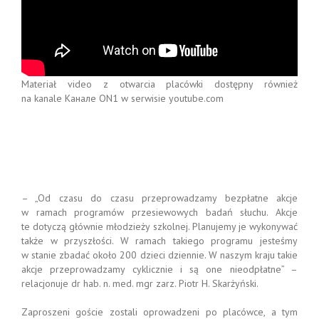
Materiał video z otwarcia placówki dostępny również
na kanale Канале ON1 w serwisie youtube.com
– „Od czasu do czasu przeprowadzamy bezpłatne akcje
w ramach programów przesiewowych badań słuchu. Akcje
te dotyczą głównie młodzieży szkolnej. Planujemy je wykonywać
także w przyszłości. W ramach takiego programu jesteśmy
w stanie zbadać około 200 dzieci dziennie. W naszym kraju takie
akcje przeprowadzamy cyklicznie i są one nieodpłatne” –
relacjonuje dr hab. n. med. mgr zarz. Piotr H. Skarżyński.
Zaproszeni goście zostali oprowadzeni po placówce, a tym