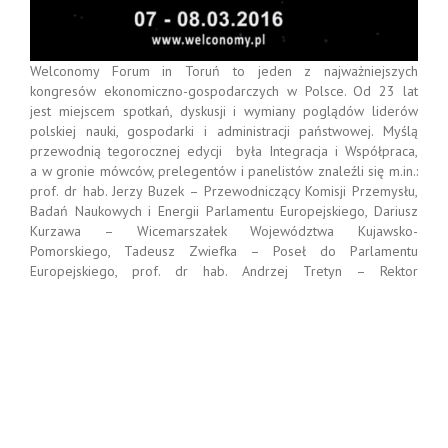
Welconomy Forum in Toruń to jeden z najważniejszych
kongresów ekonomiczno-gospodarczych w Polsce. Od 23 lat
jest miejscem spotkań, dyskusji i wymiany poglądów liderów
polskiej nauki, gospodarki i administracji państwowej. Myślą
przewodnią tegorocznej edycji była Integracja i Współpraca,
a w gronie mówców, prelegentów i panelistów znaleźli się m.in.:
prof. dr hab. Jerzy Buzek – Przewodniczący Komisji Przemysłu,
Badań Naukowych i Energii Parlamentu Europejskiego, Dariusz
Kurzawa – Wicemarszałek Województwa Kujawsko-
Pomorskiego, Tadeusz Zwiefka – Poseł do Parlamentu
Europejskiego, prof. dr hab. Andrzej Tretyn – Rektor
Uniwersytetu Mikołaja Kopernika w Toruniu, dr Jarosław Gowin –
Wiceprezes Rady Ministrów, Minister Nauki i Szkolnictwa
Wyższego, prof. dr hab. Piotr Błędowski – Dyrektor Instytutu
Gospodarstwa Społecznego, Szkoły Głównej Handlowej
w Warszawie, Piotr Całbecki – Marszałek Województwa
Kujawsko-Pomorskiego, prof. Włodzisław Duch – Podsekretarz
Stanu w Ministerstwie Nauki i Szkolnictwa Wyższego w latach
2014-2015, ks. prof. dr hab. Stanisław Dziekoński – Rektor