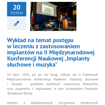
20
07/2016
ład na temat
pu w leczeniu
astosowaniem
mplantów
 Międzynarodowej
Wykład na temat postępu
onferencji
wej „Implanty
w leczeniu z zastosowaniem
owe i muzyka”
implantów na II Międzynarodowej
Aktualności
Konferencji Naukowej „Implanty
słuchowe i muzyka”
14 lipca 2016, już po raz drugi, odbyła się w Kajetanach
Międzynarodowa Konferencja Naukowa
Implanty słuchowe
i muzyka
– spotkanie wybitnych naukowców, klinicystów
oraz pacjentów z implantami, w tym uczestników Festiwalu
Ślimakowe Rytmy
.
Jednym z najważniejszych programów medycznych