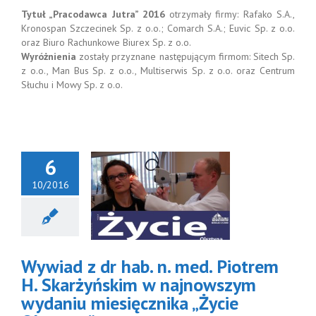
Tytuł „Pracodawca Jutra” 2016
otrzymały firmy: Rafako S.A.,
Kronospan Szczecinek Sp. z o.o.; Comarch S.A.; Euvic Sp. z o.o.
oraz Biuro Rachunkowe Biurex Sp. z o.o.
Wyróżnienia
zostały przyznane następującym firmom: Sitech Sp.
z o.o., Man Bus Sp. z o.o., Multiserwis Sp. z o.o. oraz Centrum
Słuchu i Mowy Sp. z o.o.
6
10/2016
d z dr hab. n.
. Piotrem H.
karżyńskim
najnowszym
wydaniu
Wywiad z dr hab. n. med. Piotrem
ęcznika „Życie
Olsztyna”
H. Skarżyńskim w najnowszym
Aktualności
wydaniu miesięcznika „Życie