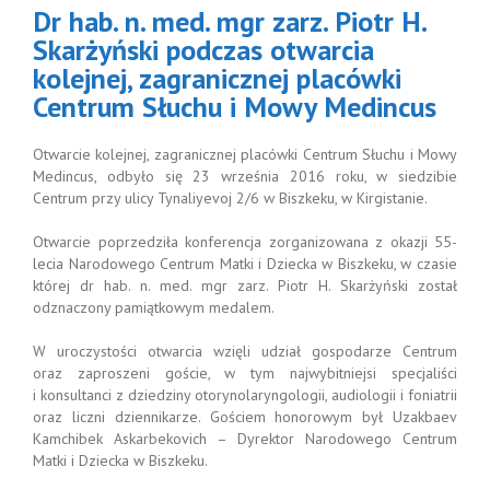
Dr hab. n. med. mgr zarz. Piotr H.
ówki Centrum
uchu i Mowy
Skarżyński podczas otwarcia
Medincus
kolejnej, zagranicznej placówki
Aktualności
Centrum Słuchu i Mowy Medincus
Otwarcie kolejnej, zagranicznej placówki Centrum Słuchu i Mowy
Medincus, odbyło się 23 września 2016 roku, w siedzibie
Centrum przy ulicy Tynaliyevoj 2/6 w Biszkeku, w Kirgistanie.
Otwarcie poprzedziła konferencja zorganizowana z okazji 55-
lecia Narodowego Centrum Matki i Dziecka w Biszkeku, w czasie
której dr hab. n. med. mgr zarz. Piotr H. Skarżyński został
odznaczony pamiątkowym medalem.
W uroczystości otwarcia wzięli udział gospodarze Centrum
oraz zaproszeni goście, w tym najwybitniejsi specjaliści
i konsultanci z dziedziny otorynolaryngologii, audiologii i foniatrii
oraz liczni dziennikarze. Gościem honorowym był Uzakbaev
Kamchibek Askarbekovich – Dyrektor Narodowego Centrum
Matki i Dziecka w Biszkeku.