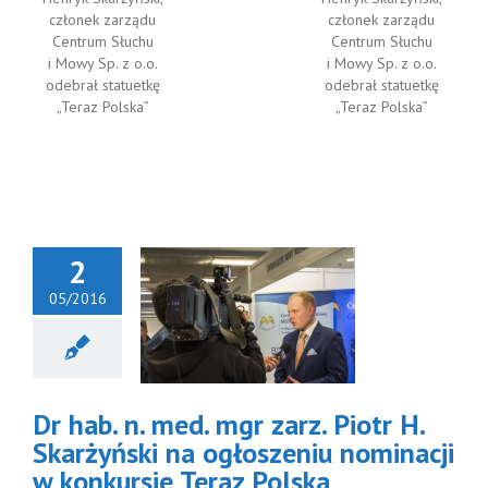
członek zarządu
członek zarządu
Centrum Słuchu
Centrum Słuchu
i Mowy Sp. z o.o.
i Mowy Sp. z o.o.
odebrał statuetkę
odebrał statuetkę
„Teraz Polska”
„Teraz Polska”
2
05/2016
hab. n. med.
zarz. Piotr H.
karżyński
 ogłoszeniu
nominacji
Dr hab. n. med. mgr zarz. Piotr H.
nkursie Teraz
Polska
Skarżyński na ogłoszeniu nominacji
Aktualności
w konkursie Teraz Polska