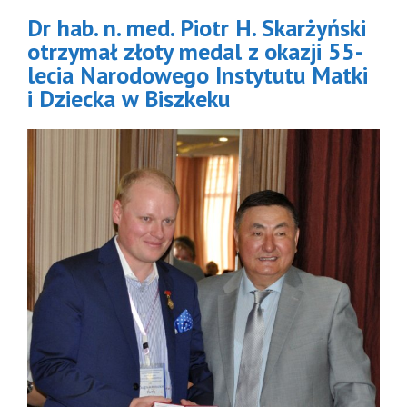
a Narodowego
Dr hab. n. med. Piotr H. Skarżyński
tytutu Matki
i Dziecka
otrzymał złoty medal z okazji 55-
 Biszkeku
lecia Narodowego Instytutu Matki
Aktualności
i Dziecka w Biszkeku