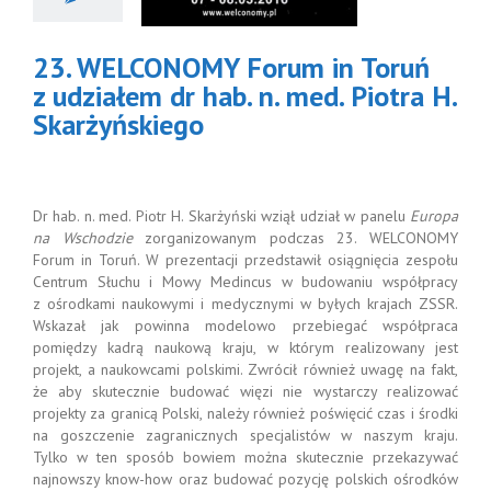
ziałem dr hab.
ed. Piotra H.
arżyńskiego
23. WELCONOMY Forum in Toruń
Aktualności
z udziałem dr hab. n. med. Piotra H.
Skarżyńskiego
Dr hab. n. med. Piotr H. Skarżyński wziął udział w panelu
Europa
na Wschodzie
zorganizowanym podczas 23. WELCONOMY
Forum in Toruń. W prezentacji przedstawił osiągnięcia zespołu
Centrum Słuchu i Mowy Medincus w budowaniu współpracy
z ośrodkami naukowymi i medycznymi w byłych krajach ZSSR.
Wskazał jak powinna modelowo przebiegać współpraca
pomiędzy kadrą naukową kraju, w którym realizowany jest
projekt, a naukowcami polskimi. Zwrócił również uwagę na fakt,
że aby skutecznie budować więzi nie wystarczy realizować
projekty za granicą Polski, należy również poświęcić czas i środki
na goszczenie zagranicznych specjalistów w naszym kraju.
Tylko w ten sposób bowiem można skutecznie przekazywać
najnowszy know-how oraz budować pozycję polskich ośrodków