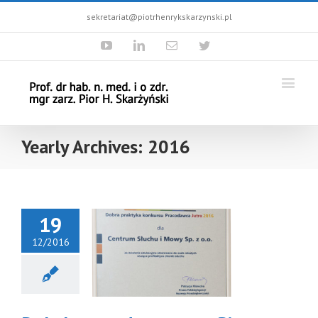
sekretariat@piotrhenrykskarzynski.pl
Youtube
Linkedin
Email
Twitter
Yearly Archives:
2016
19
12/2016
hab. n. med.
 zarz. Piotr
yk Skarżyński
odebrał
yróżnienie