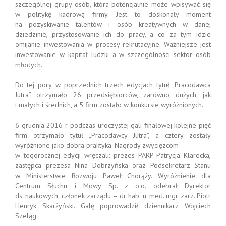
szczególnej grupy osób, która potencjalnie może wpisywać się
w politykę kadrową firmy. Jest to doskonały moment
na pozyskiwanie talentów i osób kreatywnych w danej
dziedzinie, przystosowanie ich do pracy, a co za tym idzie
omijanie inwestowania w procesy rekrutacyjne. Ważniejsze jest
inwestowanie w kapitał ludzki a w szczególności sektor osób
młodych.
Do tej pory, w poprzednich trzech edycjach tytuł „Pracodawca
Jutra” otrzymało 26 przedsiębiorców, zarówno dużych, jak
i małych i średnich, a 5 firm zostało w konkursie wyróżnionych.
6 grudnia 2016 r. podczas uroczystej gali finałowej kolejne pięć
firm otrzymało tytuł „Pracodawcy Jutra”, a cztery zostały
wyróżnione jako dobra praktyka. Nagrody zwycięzcom
w tegorocznej edycji wręczali: prezes PARP Patrycja Klarecka,
zastępca prezesa Nina Dobrzyńska oraz Podsekretarz Stanu
w Ministerstwie Rozwoju Paweł Chorąży. Wyróżnienie dla
Centrum Słuchu i Mowy Sp. z o.o. odebrał Dyrektor
ds. naukowych, członek zarządu – dr hab. n. med. mgr zarz. Piotr
Henryk Skarżyński. Galę poprowadził dziennikarz Wojciech
Szeląg.